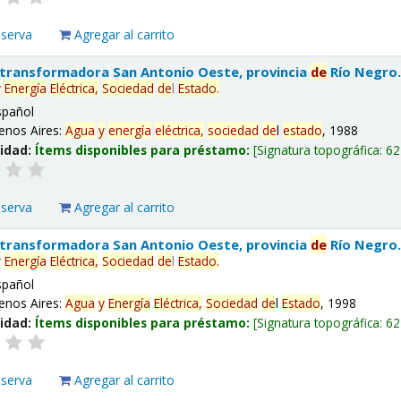
eserva
Agregar al carrito
 transformadora San Antonio Oeste, provincia
de
Río Negro
y
Energía
Eléctrica,
Sociedad
de
l
Estado
.
spañol
enos Aires:
Agua
y
energía
eléctrica,
sociedad
de
l
estado
, 1988
lidad:
Ítems disponibles para préstamo:
Signatura topográfica:
62
eserva
Agregar al carrito
 transformadora San Antonio Oeste, provincia
de
Río Negro
y
Energía
Eléctrica,
Sociedad
de
l
Estado
.
spañol
enos Aires:
Agua
y
Energía
Eléctrica,
Sociedad
de
l
Estado
, 1998
lidad:
Ítems disponibles para préstamo:
Signatura topográfica:
62
eserva
Agregar al carrito