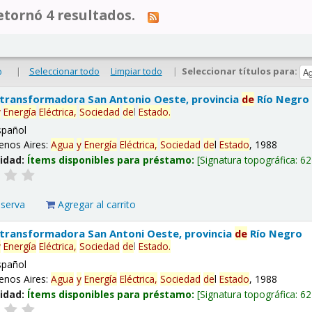
tornó 4 resultados.
|
Seleccionar todo
Limpiar todo
|
Seleccionar títulos para:
o
 transformadora San Antonio Oeste, provincia
de
Río Negro
y
Energía
Eléctrica,
Sociedad
de
l
Estado
.
spañol
enos Aires:
Agua
y
Energía
Eléctrica,
Sociedad
de
l
Estado
, 1988
lidad:
Ítems disponibles para préstamo:
Signatura topográfica:
62
eserva
Agregar al carrito
 transformadora San Antoni Oeste, provincia
de
Río Negro
y
Energía
Eléctrica,
Sociedad
de
l
Estado
.
spañol
enos Aires:
Agua
y
Energía
Eléctrica,
Sociedad
de
l
Estado
, 1988
lidad:
Ítems disponibles para préstamo:
Signatura topográfica:
62