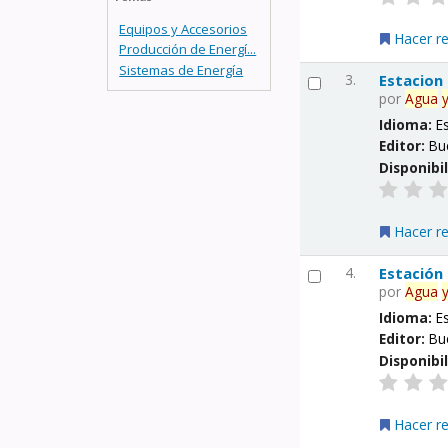
Equipos y Accesorios
Hacer r
Producción de Energí...
Sistemas de Energía
3.
Estacion
por
Agua
Idioma:
E
Editor:
Bu
Disponibi
Hacer r
4.
Estación
por
Agua
Idioma:
E
Editor:
Bu
Disponibi
Hacer r