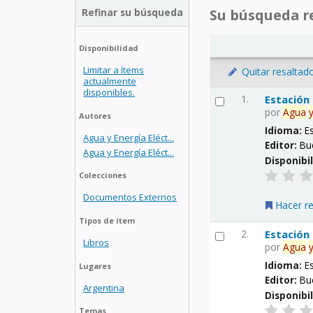
Refinar su búsqueda
Su búsqueda re
Disponibilidad
Limitar a ítems
Quitar resaltad
actualmente
disponibles.
1.
Estación
por
Agua
Autores
Idioma:
E
Agua y Energía Eléct...
Editor:
Bu
Agua y Energía Eléct...
Disponibi
Colecciones
Documentos Externos
Hacer r
Tipos de ítem
2.
Estación
Libros
por
Agua
Idioma:
E
Lugares
Editor:
Bu
Argentina
Disponibi
Temas