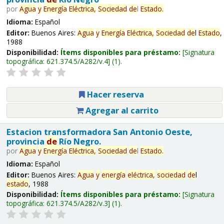
por
Agua
y
Energía
Eléctrica,
Sociedad
de
l
Estado
.
Idioma:
Español
Editor:
Buenos Aires:
Agua
y
Energía
Eléctrica,
Sociedad
de
l
Estado
,
1988
Disponibilidad:
Ítems disponibles para préstamo:
Signatura
topográfica:
621.374.5/A282/v.4
(1).
Hacer reserva
Agregar al carrito
Estacion transformadora San Antonio Oeste,
provincia
de
Río Negro.
por
Agua
y
Energía
Eléctrica,
Sociedad
de
l
Estado
.
Idioma:
Español
Editor:
Buenos Aires:
Agua
y
energía
eléctrica,
sociedad
de
l
estado
, 1988
Disponibilidad:
Ítems disponibles para préstamo:
Signatura
topográfica:
621.374.5/A282/v.3
(1).