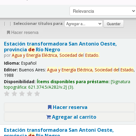
|
|
Seleccionar títulos para:
Hacer reserva
Estación transformadora San Antonio Oeste,
provincia
de
Río Negro
por
Agua
y
Energía
Eléctrica,
Sociedad
de
l
Estado
.
Idioma:
Español
Editor:
Buenos Aires:
Agua
y
Energía
Eléctrica,
Sociedad
de
l
Estado
,
1988
Disponibilidad:
Ítems disponibles para préstamo:
Signatura
topográfica:
621.374.5/A282/v.2
(3).
Hacer reserva
Agregar al carrito
Estación transformadora San Antoni Oeste,
provincia
de
Río Negro