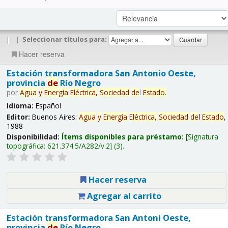
|
|
Seleccionar títulos para:
Hacer reserva
Estación transformadora San Antonio Oeste,
provincia
de
Río Negro
por
Agua
y
Energía
Eléctrica,
Sociedad
de
l
Estado
.
Idioma:
Español
Editor:
Buenos Aires:
Agua
y
Energía
Eléctrica,
Sociedad
de
l
Estado
,
1988
Disponibilidad:
Ítems disponibles para préstamo:
Signatura
topográfica:
621.374.5/A282/v.2
(3).
Hacer reserva
Agregar al carrito
Estación transformadora San Antoni Oeste,
provincia
de
Río Negro