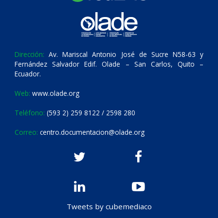
Dirección:
Av. Mariscal Antonio José de Sucre N58-63 y
Fernández Salvador Edif. Olade – San Carlos, Quito –
Ecuador.
Web:
www.olade.org
Teléfono:
(593 2) 259 8122 / 2598 280
Correo:
centro.documentacion@olade.org
Tweets by cubemediaco