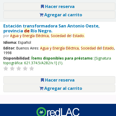
Hacer reserva
Agregar al carrito
Estación transformadora San Antonio Oeste,
provincia
de
Río Negro.
por
Agua
y
Energía
Eléctrica,
Sociedad
de
l
Estado
.
Idioma:
Español
Editor:
Buenos Aires:
Agua
y
Energía
Eléctrica,
Sociedad
de
l
Estado
,
1998
Disponibilidad:
Ítems disponibles para préstamo:
Signatura
topográfica:
621.374.5/A282/v.1
(1).
Hacer reserva
Agregar al carrito