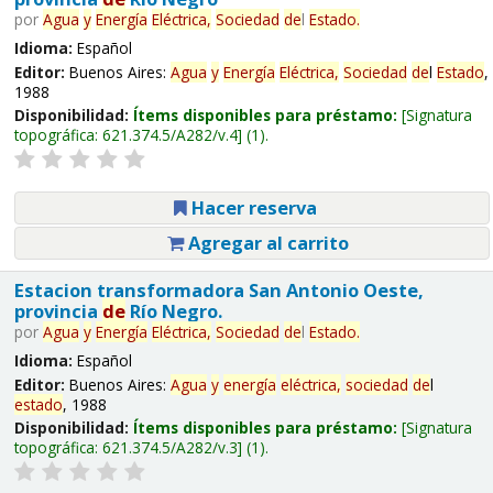
por
Agua
y
Energía
Eléctrica,
Sociedad
de
l
Estado
.
Idioma:
Español
Editor:
Buenos Aires:
Agua
y
Energía
Eléctrica,
Sociedad
de
l
Estado
,
1988
Disponibilidad:
Ítems disponibles para préstamo:
Signatura
topográfica:
621.374.5/A282/v.4
(1).
Hacer reserva
Agregar al carrito
Estacion transformadora San Antonio Oeste,
provincia
de
Río Negro.
por
Agua
y
Energía
Eléctrica,
Sociedad
de
l
Estado
.
Idioma:
Español
Editor:
Buenos Aires:
Agua
y
energía
eléctrica,
sociedad
de
l
estado
, 1988
Disponibilidad:
Ítems disponibles para préstamo:
Signatura
topográfica:
621.374.5/A282/v.3
(1).