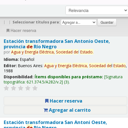
|
|
Seleccionar títulos para:
Hacer reserva
Estación transformadora San Antonio Oeste,
provincia
de
Río Negro
por
Agua
y
Energía
Eléctrica,
Sociedad
de
l
Estado
.
Idioma:
Español
Editor:
Buenos Aires:
Agua
y
Energía
Eléctrica,
Sociedad
de
l
Estado
,
1988
Disponibilidad:
Ítems disponibles para préstamo:
Signatura
topográfica:
621.374.5/A282/v.2
(3).
Hacer reserva
Agregar al carrito
Estación transformadora San Antoni Oeste,
provincia
de
Río Negro