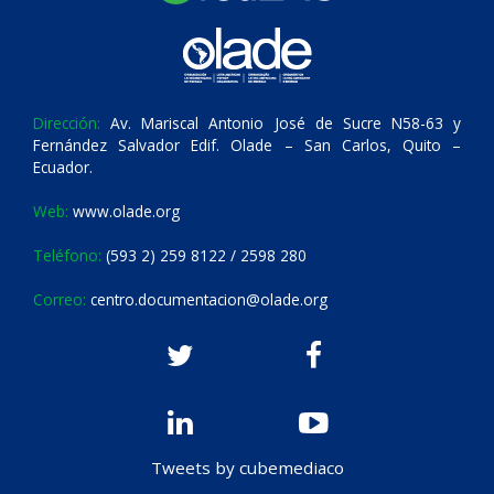
Dirección:
Av. Mariscal Antonio José de Sucre N58-63 y
Fernández Salvador Edif. Olade – San Carlos, Quito –
Ecuador.
Web:
www.olade.org
Teléfono:
(593 2) 259 8122 / 2598 280
Correo:
centro.documentacion@olade.org
Tweets by cubemediaco