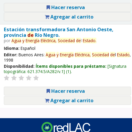
Hacer reserva
Agregar al carrito
Estación transformadora San Antonio Oeste,
provincia
de
Río Negro.
por
Agua
y
Energía
Eléctrica,
Sociedad
de
l
Estado
.
Idioma:
Español
Editor:
Buenos Aires:
Agua
y
Energía
Eléctrica,
Sociedad
de
l
Estado
,
1998
Disponibilidad:
Ítems disponibles para préstamo:
Signatura
topográfica:
621.374.5/A282/v.1
(1).
Hacer reserva
Agregar al carrito