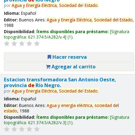
por
Agua
y
Energía
Eléctrica,
Sociedad
de
l
Estado
.
Idioma:
Español
Editor:
Buenos Aires:
Agua
y
Energía
Eléctrica,
Sociedad
de
l
Estado
,
1988
Disponibilidad:
Ítems disponibles para préstamo:
Signatura
topográfica:
621.374.5/A282/v.4
(1).
Hacer reserva
Agregar al carrito
Estacion transformadora San Antonio Oeste,
provincia
de
Río Negro.
por
Agua
y
Energía
Eléctrica,
Sociedad
de
l
Estado
.
Idioma:
Español
Editor:
Buenos Aires:
Agua
y
energía
eléctrica,
sociedad
de
l
estado
, 1988
Disponibilidad:
Ítems disponibles para préstamo:
Signatura
topográfica:
621.374.5/A282/v.3
(1).