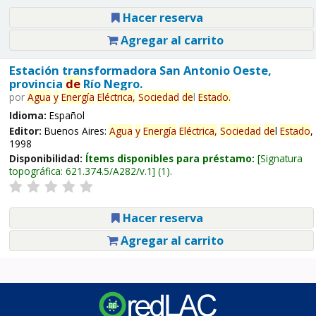
Hacer reserva
Agregar al carrito
Estación transformadora San Antonio Oeste,
provincia
de
Río Negro.
por
Agua
y
Energía
Eléctrica,
Sociedad
de
l
Estado
.
Idioma:
Español
Editor:
Buenos Aires:
Agua
y
Energía
Eléctrica,
Sociedad
de
l
Estado
,
1998
Disponibilidad:
Ítems disponibles para préstamo:
Signatura
topográfica:
621.374.5/A282/v.1
(1).
Hacer reserva
Agregar al carrito