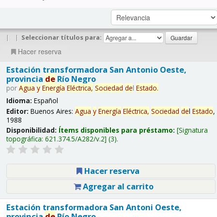
|
|
Seleccionar títulos para:
Hacer reserva
Estación transformadora San Antonio Oeste,
provincia
de
Río Negro
por
Agua
y
Energía
Eléctrica,
Sociedad
de
l
Estado
.
Idioma:
Español
Editor:
Buenos Aires:
Agua
y
Energía
Eléctrica,
Sociedad
de
l
Estado
,
1988
Disponibilidad:
Ítems disponibles para préstamo:
Signatura
topográfica:
621.374.5/A282/v.2
(3).
Hacer reserva
Agregar al carrito
Estación transformadora San Antoni Oeste,
provincia
de
Río Negro