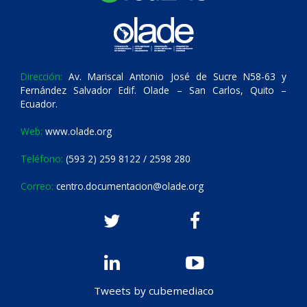
Dirección:
Av. Mariscal Antonio José de Sucre N58-63 y
Fernández Salvador Edif. Olade – San Carlos, Quito –
Ecuador.
Web:
www.olade.org
Teléfono:
(593 2) 259 8122 / 2598 280
Correo:
centro.documentacion@olade.org
Tweets by cubemediaco