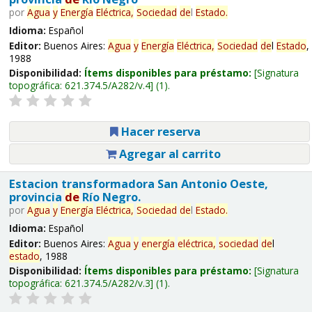
por
Agua
y
Energía
Eléctrica,
Sociedad
de
l
Estado
.
Idioma:
Español
Editor:
Buenos Aires:
Agua
y
Energía
Eléctrica,
Sociedad
de
l
Estado
,
1988
Disponibilidad:
Ítems disponibles para préstamo:
Signatura
topográfica:
621.374.5/A282/v.4
(1).
Hacer reserva
Agregar al carrito
Estacion transformadora San Antonio Oeste,
provincia
de
Río Negro.
por
Agua
y
Energía
Eléctrica,
Sociedad
de
l
Estado
.
Idioma:
Español
Editor:
Buenos Aires:
Agua
y
energía
eléctrica,
sociedad
de
l
estado
, 1988
Disponibilidad:
Ítems disponibles para préstamo:
Signatura
topográfica:
621.374.5/A282/v.3
(1).