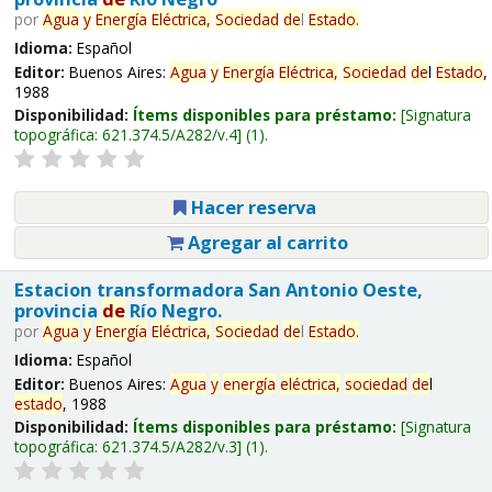
por
Agua
y
Energía
Eléctrica,
Sociedad
de
l
Estado
.
Idioma:
Español
Editor:
Buenos Aires:
Agua
y
Energía
Eléctrica,
Sociedad
de
l
Estado
,
1988
Disponibilidad:
Ítems disponibles para préstamo:
Signatura
topográfica:
621.374.5/A282/v.4
(1).
Hacer reserva
Agregar al carrito
Estacion transformadora San Antonio Oeste,
provincia
de
Río Negro.
por
Agua
y
Energía
Eléctrica,
Sociedad
de
l
Estado
.
Idioma:
Español
Editor:
Buenos Aires:
Agua
y
energía
eléctrica,
sociedad
de
l
estado
, 1988
Disponibilidad:
Ítems disponibles para préstamo:
Signatura
topográfica:
621.374.5/A282/v.3
(1).