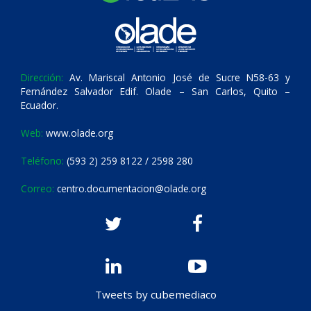
Dirección:
Av. Mariscal Antonio José de Sucre N58-63 y
Fernández Salvador Edif. Olade – San Carlos, Quito –
Ecuador.
Web:
www.olade.org
Teléfono:
(593 2) 259 8122 / 2598 280
Correo:
centro.documentacion@olade.org
Tweets by cubemediaco