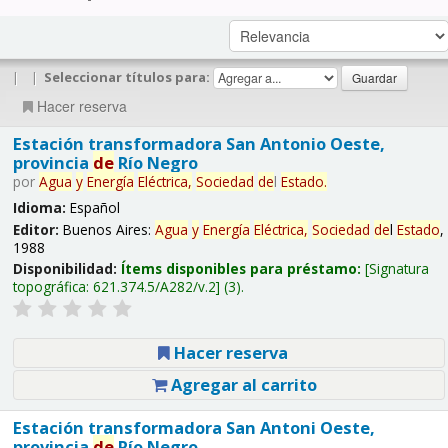
|
|
Seleccionar títulos para:
Hacer reserva
Estación transformadora San Antonio Oeste,
provincia
de
Río Negro
por
Agua
y
Energía
Eléctrica,
Sociedad
de
l
Estado
.
Idioma:
Español
Editor:
Buenos Aires:
Agua
y
Energía
Eléctrica,
Sociedad
de
l
Estado
,
1988
Disponibilidad:
Ítems disponibles para préstamo:
Signatura
topográfica:
621.374.5/A282/v.2
(3).
Hacer reserva
Agregar al carrito
Estación transformadora San Antoni Oeste,
provincia
de
Río Negro