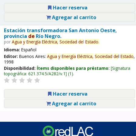
Hacer reserva
Agregar al carrito
Estación transformadora San Antonio Oeste,
provincia
de
Río Negro.
por
Agua
y
Energía
Eléctrica,
Sociedad
de
l
Estado
.
Idioma:
Español
Editor:
Buenos Aires:
Agua
y
Energía
Eléctrica,
Sociedad
de
l
Estado
,
1998
Disponibilidad:
Ítems disponibles para préstamo:
Signatura
topográfica:
621.374.5/A282/v.1
(1).
Hacer reserva
Agregar al carrito