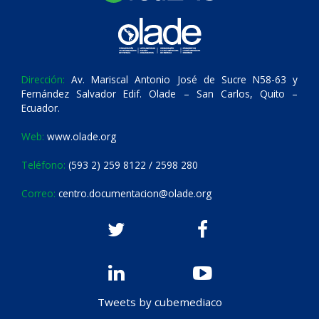
Dirección:
Av. Mariscal Antonio José de Sucre N58-63 y
Fernández Salvador Edif. Olade – San Carlos, Quito –
Ecuador.
Web:
www.olade.org
Teléfono:
(593 2) 259 8122 / 2598 280
Correo:
centro.documentacion@olade.org
Tweets by cubemediaco