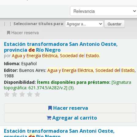
|
|
Seleccionar títulos para:
Hacer reserva
Estación transformadora San Antonio Oeste,
provincia
de
Río Negro
por
Agua
y
Energía
Eléctrica,
Sociedad
de
l
Estado
.
Idioma:
Español
Editor:
Buenos Aires:
Agua
y
Energía
Eléctrica,
Sociedad
de
l
Estado
,
1988
Disponibilidad:
Ítems disponibles para préstamo:
Signatura
topográfica:
621.374.5/A282/v.2
(3).
Hacer reserva
Agregar al carrito
Estación transformadora San Antoni Oeste,
provincia
de
Río Negro