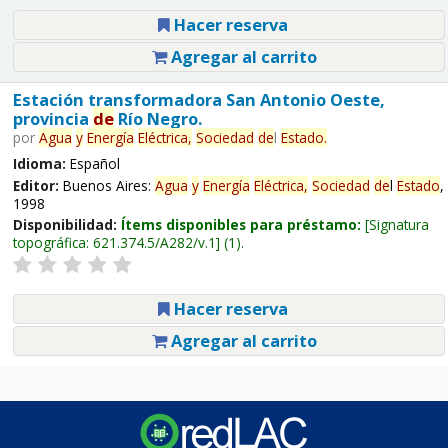
Hacer reserva
Agregar al carrito
Estación transformadora San Antonio Oeste,
provincia
de
Río Negro.
por
Agua
y
Energía
Eléctrica,
Sociedad
de
l
Estado
.
Idioma:
Español
Editor:
Buenos Aires:
Agua
y
Energía
Eléctrica,
Sociedad
de
l
Estado
,
1998
Disponibilidad:
Ítems disponibles para préstamo:
Signatura
topográfica:
621.374.5/A282/v.1
(1).
Hacer reserva
Agregar al carrito