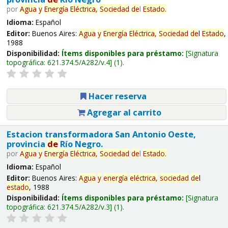
por
Agua
y
Energía
Eléctrica,
Sociedad
de
l
Estado
.
Idioma:
Español
Editor:
Buenos Aires:
Agua
y
Energía
Eléctrica,
Sociedad
de
l
Estado
,
1988
Disponibilidad:
Ítems disponibles para préstamo:
Signatura
topográfica:
621.374.5/A282/v.4
(1).
Hacer reserva
Agregar al carrito
Estacion transformadora San Antonio Oeste,
provincia
de
Río Negro.
por
Agua
y
Energía
Eléctrica,
Sociedad
de
l
Estado
.
Idioma:
Español
Editor:
Buenos Aires:
Agua
y
energía
eléctrica,
sociedad
de
l
estado
, 1988
Disponibilidad:
Ítems disponibles para préstamo:
Signatura
topográfica:
621.374.5/A282/v.3
(1).