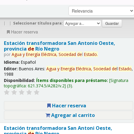
|
|
Seleccionar títulos para:
Hacer reserva
Estación transformadora San Antonio Oeste,
provincia
de
Río Negro
por
Agua
y
Energía
Eléctrica,
Sociedad
de
l
Estado
.
Idioma:
Español
Editor:
Buenos Aires:
Agua
y
Energía
Eléctrica,
Sociedad
de
l
Estado
,
1988
Disponibilidad:
Ítems disponibles para préstamo:
Signatura
topográfica:
621.374.5/A282/v.2
(3).
Hacer reserva
Agregar al carrito
Estación transformadora San Antoni Oeste,
provincia
de
Río Negro