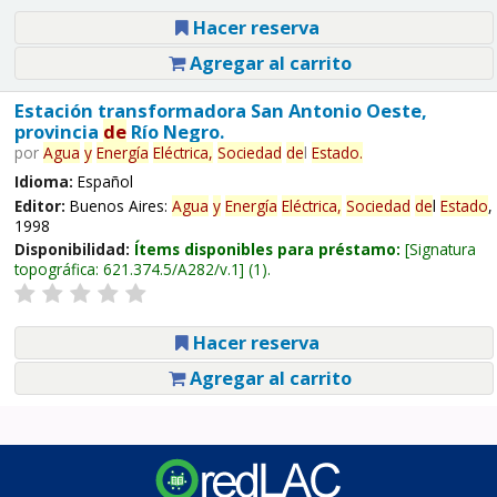
Hacer reserva
Agregar al carrito
Estación transformadora San Antonio Oeste,
provincia
de
Río Negro.
por
Agua
y
Energía
Eléctrica,
Sociedad
de
l
Estado
.
Idioma:
Español
Editor:
Buenos Aires:
Agua
y
Energía
Eléctrica,
Sociedad
de
l
Estado
,
1998
Disponibilidad:
Ítems disponibles para préstamo:
Signatura
topográfica:
621.374.5/A282/v.1
(1).
Hacer reserva
Agregar al carrito