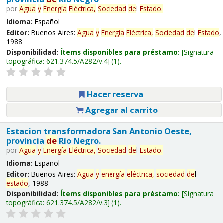
por
Agua
y
Energía
Eléctrica,
Sociedad
de
l
Estado
.
Idioma:
Español
Editor:
Buenos Aires:
Agua
y
Energía
Eléctrica,
Sociedad
de
l
Estado
,
1988
Disponibilidad:
Ítems disponibles para préstamo:
Signatura
topográfica:
621.374.5/A282/v.4
(1).
Hacer reserva
Agregar al carrito
Estacion transformadora San Antonio Oeste,
provincia
de
Río Negro.
por
Agua
y
Energía
Eléctrica,
Sociedad
de
l
Estado
.
Idioma:
Español
Editor:
Buenos Aires:
Agua
y
energía
eléctrica,
sociedad
de
l
estado
, 1988
Disponibilidad:
Ítems disponibles para préstamo:
Signatura
topográfica:
621.374.5/A282/v.3
(1).