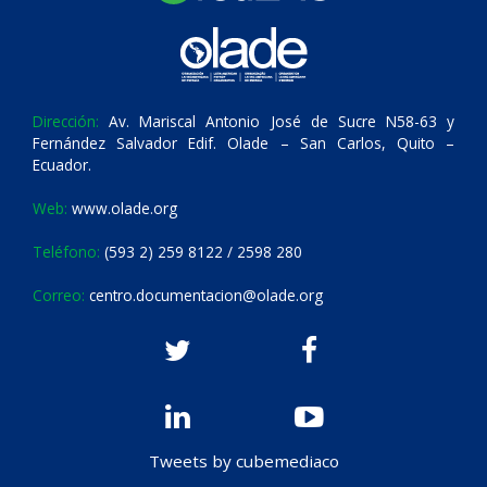
Dirección:
Av. Mariscal Antonio José de Sucre N58-63 y
Fernández Salvador Edif. Olade – San Carlos, Quito –
Ecuador.
Web:
www.olade.org
Teléfono:
(593 2) 259 8122 / 2598 280
Correo:
centro.documentacion@olade.org
Tweets by cubemediaco