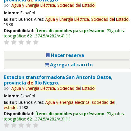
por
Agua
y
Energía
Eléctrica,
Sociedad
de
l
Estado
.
Idioma:
Español
Editor:
Buenos Aires:
Agua
y
Energía
Eléctrica,
Sociedad
de
l
Estado
,
1988
Disponibilidad:
Ítems disponibles para préstamo:
Signatura
topográfica:
621.374.5/A282/v.4
(1).
Hacer reserva
Agregar al carrito
Estacion transformadora San Antonio Oeste,
provincia
de
Río Negro.
por
Agua
y
Energía
Eléctrica,
Sociedad
de
l
Estado
.
Idioma:
Español
Editor:
Buenos Aires:
Agua
y
energía
eléctrica,
sociedad
de
l
estado
, 1988
Disponibilidad:
Ítems disponibles para préstamo:
Signatura
topográfica:
621.374.5/A282/v.3
(1).