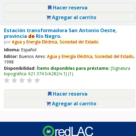
Hacer reserva
Agregar al carrito
Estación transformadora San Antonio Oeste,
provincia
de
Río Negro.
por
Agua
y
Energía
Eléctrica,
Sociedad
de
l
Estado
.
Idioma:
Español
Editor:
Buenos Aires:
Agua
y
Energía
Eléctrica,
Sociedad
de
l
Estado
,
1998
Disponibilidad:
Ítems disponibles para préstamo:
Signatura
topográfica:
621.374.5/A282/v.1
(1).
Hacer reserva
Agregar al carrito