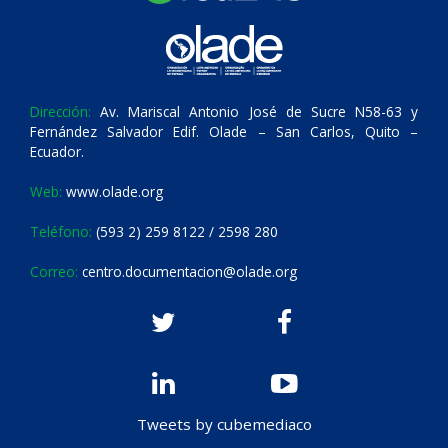
Dirección:
Av. Mariscal Antonio José de Sucre N58-63 y
Fernández Salvador Edif. Olade – San Carlos, Quito –
Ecuador.
Web:
www.olade.org
Teléfono:
(593 2) 259 8122 / 2598 280
Correo:
centro.documentacion@olade.org
Tweets by cubemediaco