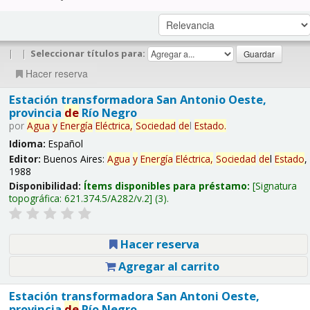
|
|
Seleccionar títulos para:
Hacer reserva
Estación transformadora San Antonio Oeste,
provincia
de
Río Negro
por
Agua
y
Energía
Eléctrica,
Sociedad
de
l
Estado
.
Idioma:
Español
Editor:
Buenos Aires:
Agua
y
Energía
Eléctrica,
Sociedad
de
l
Estado
,
1988
Disponibilidad:
Ítems disponibles para préstamo:
Signatura
topográfica:
621.374.5/A282/v.2
(3).
Hacer reserva
Agregar al carrito
Estación transformadora San Antoni Oeste,
provincia
de
Río Negro