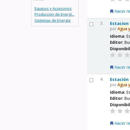
Equipos y Accesorios
Hacer r
Producción de Energí...
Sistemas de Energía
3.
Estacion
por
Agua
Idioma:
E
Editor:
Bu
Disponibi
Hacer r
4.
Estación
por
Agua
Idioma:
E
Editor:
Bu
Disponibi
Hacer r