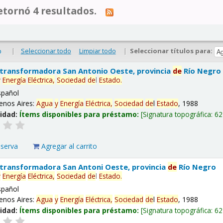
tornó 4 resultados.
|
Seleccionar todo
Limpiar todo
|
Seleccionar títulos para:
o
 transformadora San Antonio Oeste, provincia
de
Río Negro
y
Energía
Eléctrica,
Sociedad
de
l
Estado
.
spañol
enos Aires:
Agua
y
Energía
Eléctrica,
Sociedad
de
l
Estado
, 1988
lidad:
Ítems disponibles para préstamo:
Signatura topográfica:
62
eserva
Agregar al carrito
 transformadora San Antoni Oeste, provincia
de
Río Negro
y
Energía
Eléctrica,
Sociedad
de
l
Estado
.
spañol
enos Aires:
Agua
y
Energía
Eléctrica,
Sociedad
de
l
Estado
, 1988
lidad:
Ítems disponibles para préstamo:
Signatura topográfica:
62