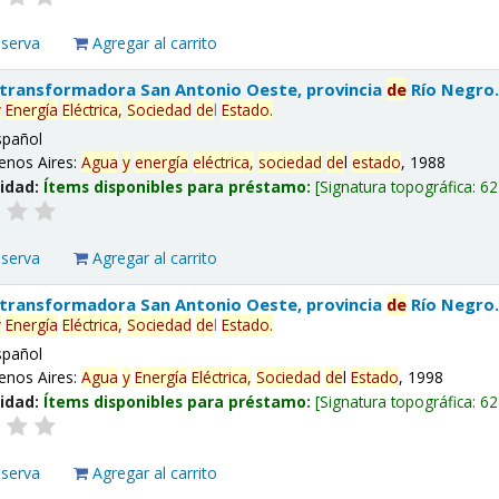
eserva
Agregar al carrito
 transformadora San Antonio Oeste, provincia
de
Río Negro
y
Energía
Eléctrica,
Sociedad
de
l
Estado
.
spañol
enos Aires:
Agua
y
energía
eléctrica,
sociedad
de
l
estado
, 1988
lidad:
Ítems disponibles para préstamo:
Signatura topográfica:
62
eserva
Agregar al carrito
 transformadora San Antonio Oeste, provincia
de
Río Negro
y
Energía
Eléctrica,
Sociedad
de
l
Estado
.
spañol
enos Aires:
Agua
y
Energía
Eléctrica,
Sociedad
de
l
Estado
, 1998
lidad:
Ítems disponibles para préstamo:
Signatura topográfica:
62
eserva
Agregar al carrito