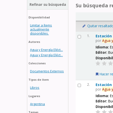
Refinar su búsqueda
Su búsqueda re
Disponibilidad
Limitar a ítems
Quitar resaltad
actualmente
disponibles.
1.
Estación
por
Agua
Autores
Idioma:
E
Agua y Energía Eléct...
Editor:
Bu
Agua y Energía Eléct...
Disponibi
Colecciones
Documentos Externos
Hacer r
Tipos de ítem
2.
Estación
Libros
por
Agua
Idioma:
E
Lugares
Editor:
Bu
Argentina
Disponibi
Temas