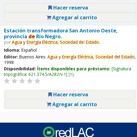
Hacer reserva
Agregar al carrito
Estación transformadora San Antonio Oeste,
provincia
de
Río Negro.
por
Agua
y
Energía
Eléctrica,
Sociedad
de
l
Estado
.
Idioma:
Español
Editor:
Buenos Aires:
Agua
y
Energía
Eléctrica,
Sociedad
de
l
Estado
,
1998
Disponibilidad:
Ítems disponibles para préstamo:
Signatura
topográfica:
621.374.5/A282/v.1
(1).
Hacer reserva
Agregar al carrito