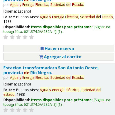
por
Agua
y
Energía
Eléctrica,
Sociedad
de
l
Estado
.
Idioma:
Español
Editor:
Buenos Aires:
Agua
y
Energía
Eléctrica,
Sociedad
de
l
Estado
,
1988
Disponibilidad:
Ítems disponibles para préstamo:
Signatura
topográfica:
621.374.5/A282/v.4
(1).
Hacer reserva
Agregar al carrito
Estacion transformadora San Antonio Oeste,
provincia
de
Río Negro.
por
Agua
y
Energía
Eléctrica,
Sociedad
de
l
Estado
.
Idioma:
Español
Editor:
Buenos Aires:
Agua
y
energía
eléctrica,
sociedad
de
l
estado
, 1988
Disponibilidad:
Ítems disponibles para préstamo:
Signatura
topográfica:
621.374.5/A282/v.3
(1).