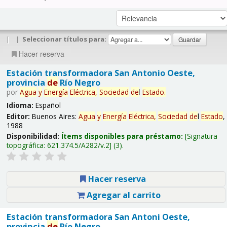
|
|
Seleccionar títulos para:
Hacer reserva
Estación transformadora San Antonio Oeste,
provincia
de
Río Negro
por
Agua
y
Energía
Eléctrica,
Sociedad
de
l
Estado
.
Idioma:
Español
Editor:
Buenos Aires:
Agua
y
Energía
Eléctrica,
Sociedad
de
l
Estado
,
1988
Disponibilidad:
Ítems disponibles para préstamo:
Signatura
topográfica:
621.374.5/A282/v.2
(3).
Hacer reserva
Agregar al carrito
Estación transformadora San Antoni Oeste,
provincia
de
Río Negro