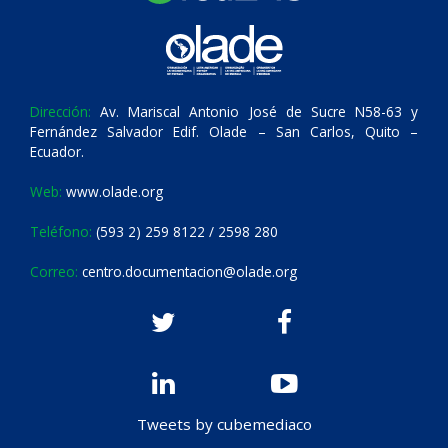
Dirección:
Av. Mariscal Antonio José de Sucre N58-63 y
Fernández Salvador Edif. Olade – San Carlos, Quito –
Ecuador.
Web:
www.olade.org
Teléfono:
(593 2) 259 8122 / 2598 280
Correo:
centro.documentacion@olade.org
Tweets by cubemediaco