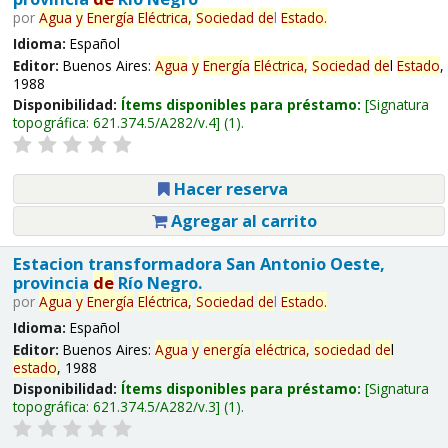
por
Agua
y
Energía
Eléctrica,
Sociedad
de
l
Estado
.
Idioma:
Español
Editor:
Buenos Aires:
Agua
y
Energía
Eléctrica,
Sociedad
de
l
Estado
,
1988
Disponibilidad:
Ítems disponibles para préstamo:
Signatura
topográfica:
621.374.5/A282/v.4
(1).
Hacer reserva
Agregar al carrito
Estacion transformadora San Antonio Oeste,
provincia
de
Río Negro.
por
Agua
y
Energía
Eléctrica,
Sociedad
de
l
Estado
.
Idioma:
Español
Editor:
Buenos Aires:
Agua
y
energía
eléctrica,
sociedad
de
l
estado
, 1988
Disponibilidad:
Ítems disponibles para préstamo:
Signatura
topográfica:
621.374.5/A282/v.3
(1).