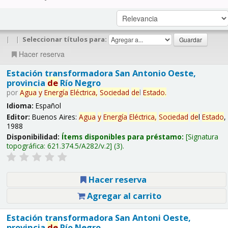
|
|
Seleccionar títulos para:
Hacer reserva
Estación transformadora San Antonio Oeste,
provincia
de
Río Negro
por
Agua
y
Energía
Eléctrica,
Sociedad
de
l
Estado
.
Idioma:
Español
Editor:
Buenos Aires:
Agua
y
Energía
Eléctrica,
Sociedad
de
l
Estado
,
1988
Disponibilidad:
Ítems disponibles para préstamo:
Signatura
topográfica:
621.374.5/A282/v.2
(3).
Hacer reserva
Agregar al carrito
Estación transformadora San Antoni Oeste,
provincia
de
Río Negro