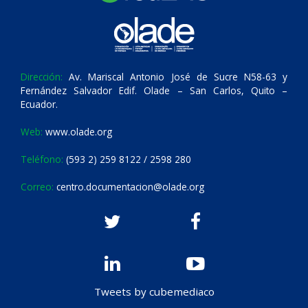
Dirección:
Av. Mariscal Antonio José de Sucre N58-63 y
Fernández Salvador Edif. Olade – San Carlos, Quito –
Ecuador.
Web:
www.olade.org
Teléfono:
(593 2) 259 8122 / 2598 280
Correo:
centro.documentacion@olade.org
Tweets by cubemediaco