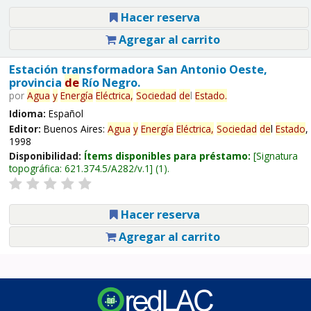
Hacer reserva
Agregar al carrito
Estación transformadora San Antonio Oeste,
provincia
de
Río Negro.
por
Agua
y
Energía
Eléctrica,
Sociedad
de
l
Estado
.
Idioma:
Español
Editor:
Buenos Aires:
Agua
y
Energía
Eléctrica,
Sociedad
de
l
Estado
,
1998
Disponibilidad:
Ítems disponibles para préstamo:
Signatura
topográfica:
621.374.5/A282/v.1
(1).
Hacer reserva
Agregar al carrito