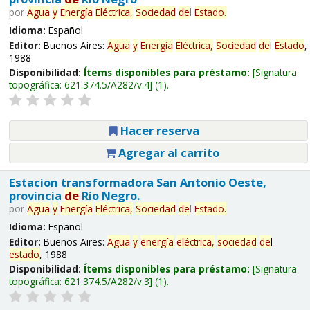
por
Agua
y
Energía
Eléctrica,
Sociedad
de
l
Estado
.
Idioma:
Español
Editor:
Buenos Aires:
Agua
y
Energía
Eléctrica,
Sociedad
de
l
Estado
,
1988
Disponibilidad:
Ítems disponibles para préstamo:
Signatura
topográfica:
621.374.5/A282/v.4
(1).
Hacer reserva
Agregar al carrito
Estacion transformadora San Antonio Oeste,
provincia
de
Río Negro.
por
Agua
y
Energía
Eléctrica,
Sociedad
de
l
Estado
.
Idioma:
Español
Editor:
Buenos Aires:
Agua
y
energía
eléctrica,
sociedad
de
l
estado
, 1988
Disponibilidad:
Ítems disponibles para préstamo:
Signatura
topográfica:
621.374.5/A282/v.3
(1).