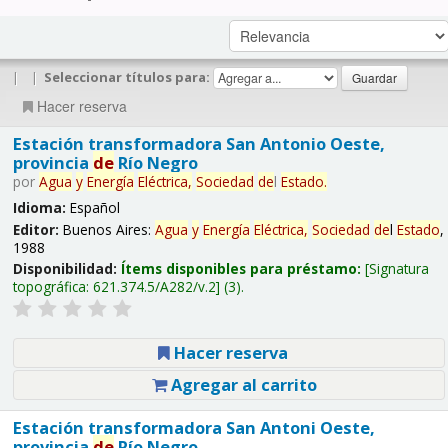
|
|
Seleccionar títulos para:
Hacer reserva
Estación transformadora San Antonio Oeste,
provincia
de
Río Negro
por
Agua
y
Energía
Eléctrica,
Sociedad
de
l
Estado
.
Idioma:
Español
Editor:
Buenos Aires:
Agua
y
Energía
Eléctrica,
Sociedad
de
l
Estado
,
1988
Disponibilidad:
Ítems disponibles para préstamo:
Signatura
topográfica:
621.374.5/A282/v.2
(3).
Hacer reserva
Agregar al carrito
Estación transformadora San Antoni Oeste,
provincia
de
Río Negro