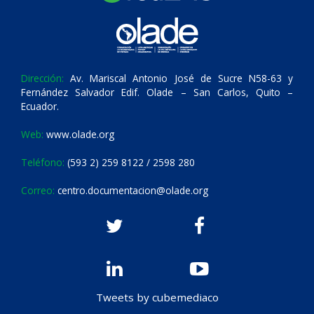
Dirección:
Av. Mariscal Antonio José de Sucre N58-63 y
Fernández Salvador Edif. Olade – San Carlos, Quito –
Ecuador.
Web:
www.olade.org
Teléfono:
(593 2) 259 8122 / 2598 280
Correo:
centro.documentacion@olade.org
Tweets by cubemediaco