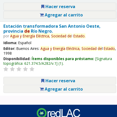
Hacer reserva
Agregar al carrito
Estación transformadora San Antonio Oeste,
provincia
de
Río Negro.
por
Agua
y
Energía
Eléctrica,
Sociedad
de
l
Estado
.
Idioma:
Español
Editor:
Buenos Aires:
Agua
y
Energía
Eléctrica,
Sociedad
de
l
Estado
,
1998
Disponibilidad:
Ítems disponibles para préstamo:
Signatura
topográfica:
621.374.5/A282/v.1
(1).
Hacer reserva
Agregar al carrito