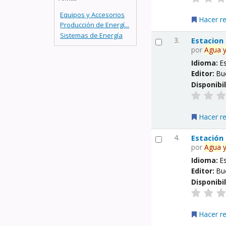
Equipos y Accesorios
Hacer r
Producción de Energí...
Sistemas de Energía
3.
Estacion
por
Agua
Idioma:
E
Editor:
Bu
Disponibi
Hacer r
4.
Estación
por
Agua
Idioma:
E
Editor:
Bu
Disponibi
Hacer r