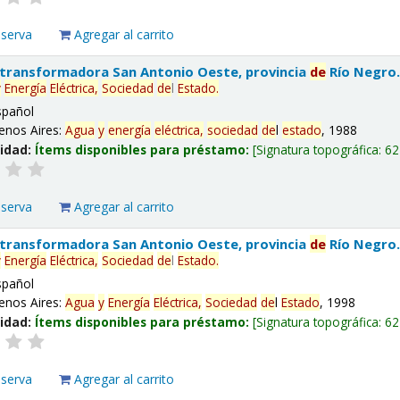
eserva
Agregar al carrito
 transformadora San Antonio Oeste, provincia
de
Río Negro
y
Energía
Eléctrica,
Sociedad
de
l
Estado
.
spañol
enos Aires:
Agua
y
energía
eléctrica,
sociedad
de
l
estado
, 1988
lidad:
Ítems disponibles para préstamo:
Signatura topográfica:
62
eserva
Agregar al carrito
 transformadora San Antonio Oeste, provincia
de
Río Negro
y
Energía
Eléctrica,
Sociedad
de
l
Estado
.
spañol
enos Aires:
Agua
y
Energía
Eléctrica,
Sociedad
de
l
Estado
, 1998
lidad:
Ítems disponibles para préstamo:
Signatura topográfica:
62
eserva
Agregar al carrito