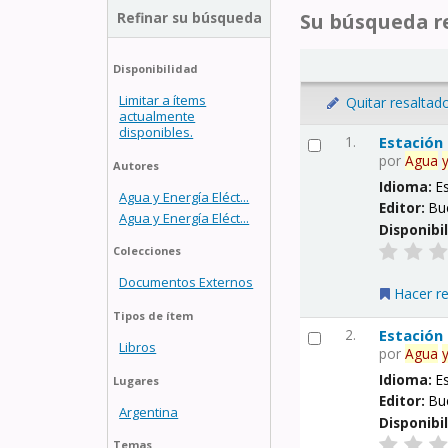
Refinar su búsqueda
Su búsqueda re
Disponibilidad
Limitar a ítems
Quitar resaltad
actualmente
disponibles.
1.
Estación
por
Agua
Autores
Idioma:
E
Agua y Energía Eléct...
Editor:
Bu
Agua y Energía Eléct...
Disponibi
Colecciones
Documentos Externos
Hacer r
Tipos de ítem
2.
Estación
Libros
por
Agua
Idioma:
E
Lugares
Editor:
Bu
Argentina
Disponibi
Temas