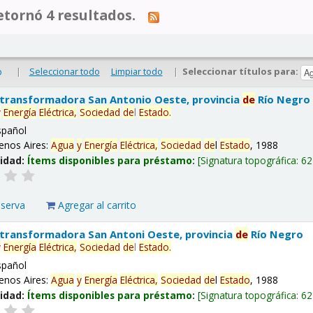
tornó 4 resultados.
|
Seleccionar todo
Limpiar todo
|
Seleccionar títulos para:
o
 transformadora San Antonio Oeste, provincia
de
Río Negro
y
Energía
Eléctrica,
Sociedad
de
l
Estado
.
spañol
enos Aires:
Agua
y
Energía
Eléctrica,
Sociedad
de
l
Estado
, 1988
lidad:
Ítems disponibles para préstamo:
Signatura topográfica:
62
eserva
Agregar al carrito
 transformadora San Antoni Oeste, provincia
de
Río Negro
y
Energía
Eléctrica,
Sociedad
de
l
Estado
.
spañol
enos Aires:
Agua
y
Energía
Eléctrica,
Sociedad
de
l
Estado
, 1988
lidad:
Ítems disponibles para préstamo:
Signatura topográfica:
62