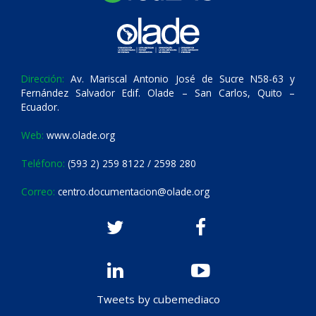
Dirección:
Av. Mariscal Antonio José de Sucre N58-63 y
Fernández Salvador Edif. Olade – San Carlos, Quito –
Ecuador.
Web:
www.olade.org
Teléfono:
(593 2) 259 8122 / 2598 280
Correo:
centro.documentacion@olade.org
Tweets by cubemediaco