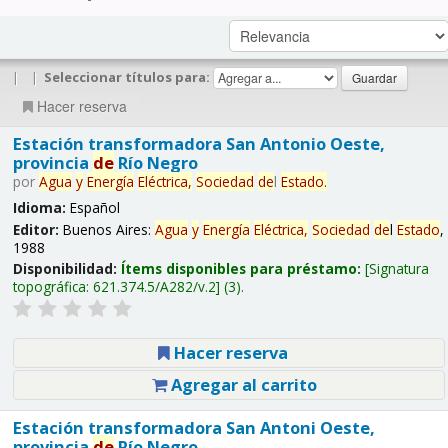
|
|
Seleccionar títulos para:
Hacer reserva
Estación transformadora San Antonio Oeste,
provincia
de
Río Negro
por
Agua
y
Energía
Eléctrica,
Sociedad
de
l
Estado
.
Idioma:
Español
Editor:
Buenos Aires:
Agua
y
Energía
Eléctrica,
Sociedad
de
l
Estado
,
1988
Disponibilidad:
Ítems disponibles para préstamo:
Signatura
topográfica:
621.374.5/A282/v.2
(3).
Hacer reserva
Agregar al carrito
Estación transformadora San Antoni Oeste,
provincia
de
Río Negro