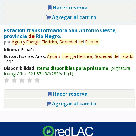
Hacer reserva
Agregar al carrito
Estación transformadora San Antonio Oeste,
provincia
de
Río Negro.
por
Agua
y
Energía
Eléctrica,
Sociedad
de
l
Estado
.
Idioma:
Español
Editor:
Buenos Aires:
Agua
y
Energía
Eléctrica,
Sociedad
de
l
Estado
,
1998
Disponibilidad:
Ítems disponibles para préstamo:
Signatura
topográfica:
621.374.5/A282/v.1
(1).
Hacer reserva
Agregar al carrito