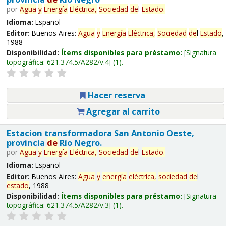
por
Agua
y
Energía
Eléctrica,
Sociedad
de
l
Estado
.
Idioma:
Español
Editor:
Buenos Aires:
Agua
y
Energía
Eléctrica,
Sociedad
de
l
Estado
,
1988
Disponibilidad:
Ítems disponibles para préstamo:
Signatura
topográfica:
621.374.5/A282/v.4
(1).
Hacer reserva
Agregar al carrito
Estacion transformadora San Antonio Oeste,
provincia
de
Río Negro.
por
Agua
y
Energía
Eléctrica,
Sociedad
de
l
Estado
.
Idioma:
Español
Editor:
Buenos Aires:
Agua
y
energía
eléctrica,
sociedad
de
l
estado
, 1988
Disponibilidad:
Ítems disponibles para préstamo:
Signatura
topográfica:
621.374.5/A282/v.3
(1).