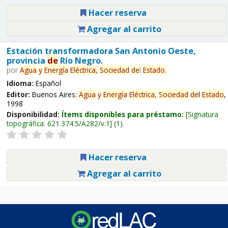
Hacer reserva
Agregar al carrito
Estación transformadora San Antonio Oeste,
provincia
de
Río Negro.
por
Agua
y
Energía
Eléctrica,
Sociedad
de
l
Estado
.
Idioma:
Español
Editor:
Buenos Aires:
Agua
y
Energía
Eléctrica,
Sociedad
de
l
Estado
,
1998
Disponibilidad:
Ítems disponibles para préstamo:
Signatura
topográfica:
621.374.5/A282/v.1
(1).
Hacer reserva
Agregar al carrito