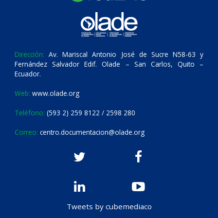
Dirección:
Av. Mariscal Antonio José de Sucre N58-63 y
Fernández Salvador Edif. Olade – San Carlos, Quito –
Ecuador.
Web:
www.olade.org
Teléfono:
(593 2) 259 8122 / 2598 280
Correo:
centro.documentacion@olade.org
Tweets by cubemediaco