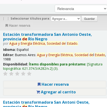
|
|
Seleccionar títulos para:
Hacer reserva
Estación transformadora San Antonio Oeste,
provincia
de
Río Negro
por
Agua
y
Energía
Eléctrica,
Sociedad
de
l
Estado
.
Idioma:
Español
Editor:
Buenos Aires:
Agua
y
Energía
Eléctrica,
Sociedad
de
l
Estado
,
1988
Disponibilidad:
Ítems disponibles para préstamo:
Signatura
topográfica:
621.374.5/A282/v.2
(3).
Hacer reserva
Agregar al carrito
Estación transformadora San Antoni Oeste,
provincia
de
Río Negro