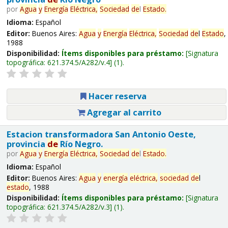
por
Agua
y
Energía
Eléctrica,
Sociedad
de
l
Estado
.
Idioma:
Español
Editor:
Buenos Aires:
Agua
y
Energía
Eléctrica,
Sociedad
de
l
Estado
,
1988
Disponibilidad:
Ítems disponibles para préstamo:
Signatura
topográfica:
621.374.5/A282/v.4
(1).
Hacer reserva
Agregar al carrito
Estacion transformadora San Antonio Oeste,
provincia
de
Río Negro.
por
Agua
y
Energía
Eléctrica,
Sociedad
de
l
Estado
.
Idioma:
Español
Editor:
Buenos Aires:
Agua
y
energía
eléctrica,
sociedad
de
l
estado
, 1988
Disponibilidad:
Ítems disponibles para préstamo:
Signatura
topográfica:
621.374.5/A282/v.3
(1).