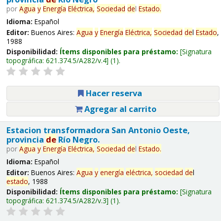
por
Agua
y
Energía
Eléctrica,
Sociedad
de
l
Estado
.
Idioma:
Español
Editor:
Buenos Aires:
Agua
y
Energía
Eléctrica,
Sociedad
de
l
Estado
,
1988
Disponibilidad:
Ítems disponibles para préstamo:
Signatura
topográfica:
621.374.5/A282/v.4
(1).
Hacer reserva
Agregar al carrito
Estacion transformadora San Antonio Oeste,
provincia
de
Río Negro.
por
Agua
y
Energía
Eléctrica,
Sociedad
de
l
Estado
.
Idioma:
Español
Editor:
Buenos Aires:
Agua
y
energía
eléctrica,
sociedad
de
l
estado
, 1988
Disponibilidad:
Ítems disponibles para préstamo:
Signatura
topográfica:
621.374.5/A282/v.3
(1).