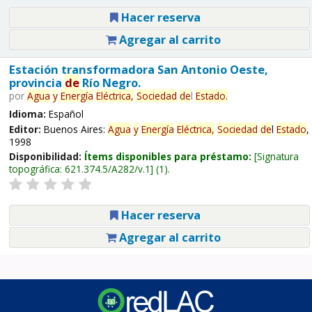
Hacer reserva
Agregar al carrito
Estación transformadora San Antonio Oeste,
provincia
de
Río Negro.
por
Agua
y
Energía
Eléctrica,
Sociedad
de
l
Estado
.
Idioma:
Español
Editor:
Buenos Aires:
Agua
y
Energía
Eléctrica,
Sociedad
de
l
Estado
,
1998
Disponibilidad:
Ítems disponibles para préstamo:
Signatura
topográfica:
621.374.5/A282/v.1
(1).
Hacer reserva
Agregar al carrito