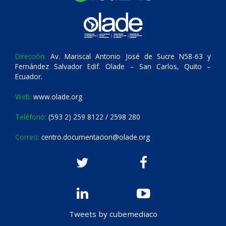
Dirección:
Av. Mariscal Antonio José de Sucre N58-63 y
Fernández Salvador Edif. Olade – San Carlos, Quito –
Ecuador.
Web:
www.olade.org
Teléfono:
(593 2) 259 8122 / 2598 280
Correo:
centro.documentacion@olade.org
Tweets by cubemediaco