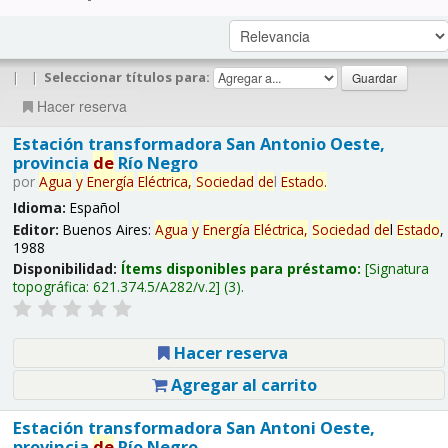
|
|
Seleccionar títulos para:
Hacer reserva
Estación transformadora San Antonio Oeste,
provincia
de
Río Negro
por
Agua
y
Energía
Eléctrica,
Sociedad
de
l
Estado
.
Idioma:
Español
Editor:
Buenos Aires:
Agua
y
Energía
Eléctrica,
Sociedad
de
l
Estado
,
1988
Disponibilidad:
Ítems disponibles para préstamo:
Signatura
topográfica:
621.374.5/A282/v.2
(3).
Hacer reserva
Agregar al carrito
Estación transformadora San Antoni Oeste,
provincia
de
Río Negro