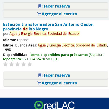
Hacer reserva
Agregar al carrito
Estación transformadora San Antonio Oeste,
provincia
de
Río Negro.
por
Agua
y
Energía
Eléctrica,
Sociedad
de
l
Estado
.
Idioma:
Español
Editor:
Buenos Aires:
Agua
y
Energía
Eléctrica,
Sociedad
de
l
Estado
,
1998
Disponibilidad:
Ítems disponibles para préstamo:
Signatura
topográfica:
621.374.5/A282/v.1
(1).
Hacer reserva
Agregar al carrito