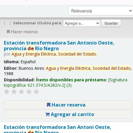
|
|
Seleccionar títulos para:
Hacer reserva
Estación transformadora San Antonio Oeste,
provincia
de
Río Negro
por
Agua
y
Energía
Eléctrica,
Sociedad
de
l
Estado
.
Idioma:
Español
Editor:
Buenos Aires:
Agua
y
Energía
Eléctrica,
Sociedad
de
l
Estado
,
1988
Disponibilidad:
Ítems disponibles para préstamo:
Signatura
topográfica:
621.374.5/A282/v.2
(3).
Hacer reserva
Agregar al carrito
Estación transformadora San Antoni Oeste,
provincia
de
Río Negro