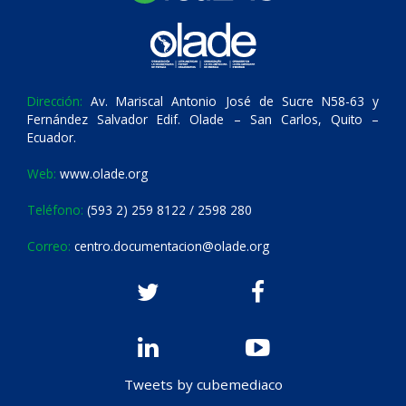
Dirección:
Av. Mariscal Antonio José de Sucre N58-63 y
Fernández Salvador Edif. Olade – San Carlos, Quito –
Ecuador.
Web:
www.olade.org
Teléfono:
(593 2) 259 8122 / 2598 280
Correo:
centro.documentacion@olade.org
Tweets by cubemediaco