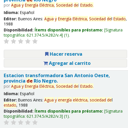
por
Agua
y
Energía
Eléctrica,
Sociedad
de
l
Estado
.
Idioma:
Español
Editor:
Buenos Aires:
Agua
y
Energía
Eléctrica,
Sociedad
de
l
Estado
,
1988
Disponibilidad:
Ítems disponibles para préstamo:
Signatura
topográfica:
621.374.5/A282/v.4
(1).
Hacer reserva
Agregar al carrito
Estacion transformadora San Antonio Oeste,
provincia
de
Río Negro.
por
Agua
y
Energía
Eléctrica,
Sociedad
de
l
Estado
.
Idioma:
Español
Editor:
Buenos Aires:
Agua
y
energía
eléctrica,
sociedad
de
l
estado
, 1988
Disponibilidad:
Ítems disponibles para préstamo:
Signatura
topográfica:
621.374.5/A282/v.3
(1).