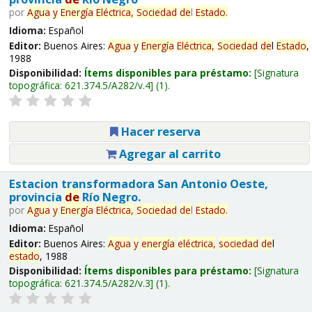
por
Agua
y
Energía
Eléctrica,
Sociedad
de
l
Estado
.
Idioma:
Español
Editor:
Buenos Aires:
Agua
y
Energía
Eléctrica,
Sociedad
de
l
Estado
,
1988
Disponibilidad:
Ítems disponibles para préstamo:
Signatura
topográfica:
621.374.5/A282/v.4
(1).
Hacer reserva
Agregar al carrito
Estacion transformadora San Antonio Oeste,
provincia
de
Río Negro.
por
Agua
y
Energía
Eléctrica,
Sociedad
de
l
Estado
.
Idioma:
Español
Editor:
Buenos Aires:
Agua
y
energía
eléctrica,
sociedad
de
l
estado
, 1988
Disponibilidad:
Ítems disponibles para préstamo:
Signatura
topográfica:
621.374.5/A282/v.3
(1).