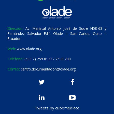
Dirección:
Av. Mariscal Antonio José de Sucre N58-63 y
Fernández Salvador Edif. Olade – San Carlos, Quito –
Ecuador.
Web:
www.olade.org
Teléfono:
(593 2) 259 8122 / 2598 280
Correo:
centro.documentacion@olade.org
Tweets by cubemediaco