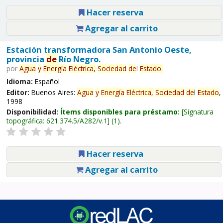
Hacer reserva
Agregar al carrito
Estación transformadora San Antonio Oeste,
provincia
de
Río Negro.
por
Agua
y
Energía
Eléctrica,
Sociedad
de
l
Estado
.
Idioma:
Español
Editor:
Buenos Aires:
Agua
y
Energía
Eléctrica,
Sociedad
de
l
Estado
,
1998
Disponibilidad:
Ítems disponibles para préstamo:
Signatura
topográfica:
621.374.5/A282/v.1
(1).
Hacer reserva
Agregar al carrito