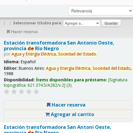
|
|
Seleccionar títulos para:
Hacer reserva
Estación transformadora San Antonio Oeste,
provincia
de
Río Negro
por
Agua
y
Energía
Eléctrica,
Sociedad
de
l
Estado
.
Idioma:
Español
Editor:
Buenos Aires:
Agua
y
Energía
Eléctrica,
Sociedad
de
l
Estado
,
1988
Disponibilidad:
Ítems disponibles para préstamo:
Signatura
topográfica:
621.374.5/A282/v.2
(3).
Hacer reserva
Agregar al carrito
Estación transformadora San Antoni Oeste,
provincia
de
Río Negro