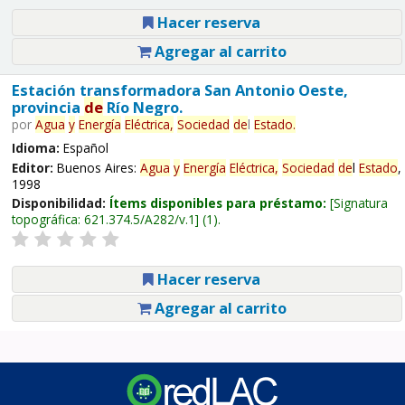
Hacer reserva
Agregar al carrito
Estación transformadora San Antonio Oeste,
provincia
de
Río Negro.
por
Agua
y
Energía
Eléctrica,
Sociedad
de
l
Estado
.
Idioma:
Español
Editor:
Buenos Aires:
Agua
y
Energía
Eléctrica,
Sociedad
de
l
Estado
,
1998
Disponibilidad:
Ítems disponibles para préstamo:
Signatura
topográfica:
621.374.5/A282/v.1
(1).
Hacer reserva
Agregar al carrito