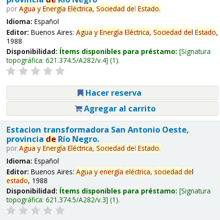
por
Agua
y
Energía
Eléctrica,
Sociedad
de
l
Estado
.
Idioma:
Español
Editor:
Buenos Aires:
Agua
y
Energía
Eléctrica,
Sociedad
de
l
Estado
,
1988
Disponibilidad:
Ítems disponibles para préstamo:
Signatura
topográfica:
621.374.5/A282/v.4
(1).
Hacer reserva
Agregar al carrito
Estacion transformadora San Antonio Oeste,
provincia
de
Río Negro.
por
Agua
y
Energía
Eléctrica,
Sociedad
de
l
Estado
.
Idioma:
Español
Editor:
Buenos Aires:
Agua
y
energía
eléctrica,
sociedad
de
l
estado
, 1988
Disponibilidad:
Ítems disponibles para préstamo:
Signatura
topográfica:
621.374.5/A282/v.3
(1).