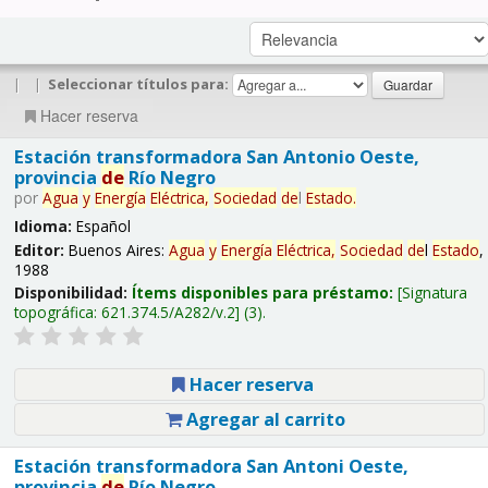
|
|
Seleccionar títulos para:
Hacer reserva
Estación transformadora San Antonio Oeste,
provincia
de
Río Negro
por
Agua
y
Energía
Eléctrica,
Sociedad
de
l
Estado
.
Idioma:
Español
Editor:
Buenos Aires:
Agua
y
Energía
Eléctrica,
Sociedad
de
l
Estado
,
1988
Disponibilidad:
Ítems disponibles para préstamo:
Signatura
topográfica:
621.374.5/A282/v.2
(3).
Hacer reserva
Agregar al carrito
Estación transformadora San Antoni Oeste,
provincia
de
Río Negro