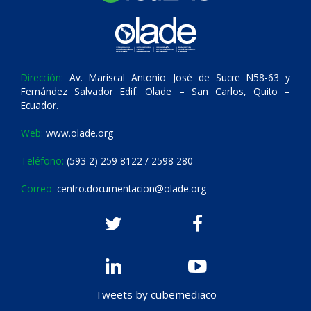
Dirección:
Av. Mariscal Antonio José de Sucre N58-63 y
Fernández Salvador Edif. Olade – San Carlos, Quito –
Ecuador.
Web:
www.olade.org
Teléfono:
(593 2) 259 8122 / 2598 280
Correo:
centro.documentacion@olade.org
Tweets by cubemediaco