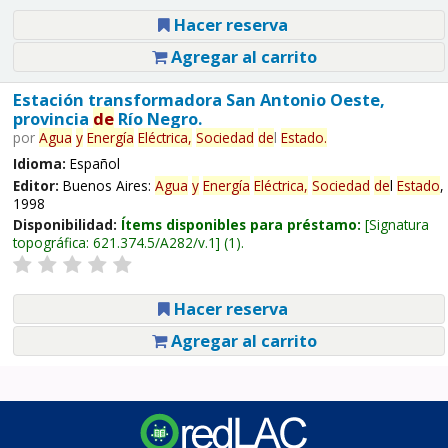
Hacer reserva
Agregar al carrito
Estación transformadora San Antonio Oeste,
provincia
de
Río Negro.
por
Agua
y
Energía
Eléctrica,
Sociedad
de
l
Estado
.
Idioma:
Español
Editor:
Buenos Aires:
Agua
y
Energía
Eléctrica,
Sociedad
de
l
Estado
,
1998
Disponibilidad:
Ítems disponibles para préstamo:
Signatura
topográfica:
621.374.5/A282/v.1
(1).
Hacer reserva
Agregar al carrito