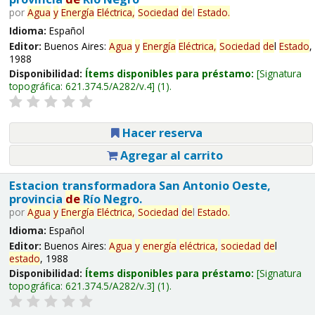
por
Agua
y
Energía
Eléctrica,
Sociedad
de
l
Estado
.
Idioma:
Español
Editor:
Buenos Aires:
Agua
y
Energía
Eléctrica,
Sociedad
de
l
Estado
,
1988
Disponibilidad:
Ítems disponibles para préstamo:
Signatura
topográfica:
621.374.5/A282/v.4
(1).
Hacer reserva
Agregar al carrito
Estacion transformadora San Antonio Oeste,
provincia
de
Río Negro.
por
Agua
y
Energía
Eléctrica,
Sociedad
de
l
Estado
.
Idioma:
Español
Editor:
Buenos Aires:
Agua
y
energía
eléctrica,
sociedad
de
l
estado
, 1988
Disponibilidad:
Ítems disponibles para préstamo:
Signatura
topográfica:
621.374.5/A282/v.3
(1).