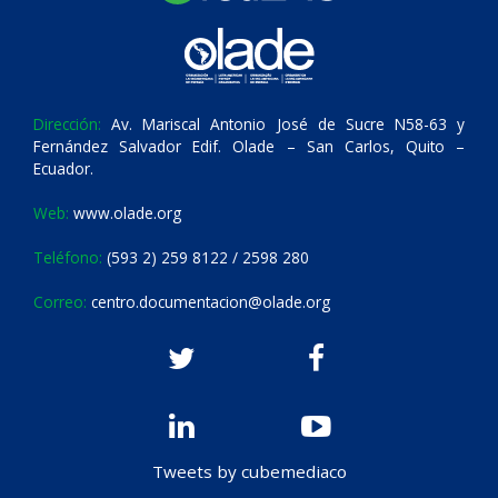
Dirección:
Av. Mariscal Antonio José de Sucre N58-63 y
Fernández Salvador Edif. Olade – San Carlos, Quito –
Ecuador.
Web:
www.olade.org
Teléfono:
(593 2) 259 8122 / 2598 280
Correo:
centro.documentacion@olade.org
Tweets by cubemediaco