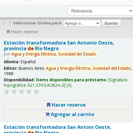
|
|
Seleccionar títulos para:
Hacer reserva
Estación transformadora San Antonio Oeste,
provincia
de
Río Negro
por
Agua
y
Energía
Eléctrica,
Sociedad
de
l
Estado
.
Idioma:
Español
Editor:
Buenos Aires:
Agua
y
Energía
Eléctrica,
Sociedad
de
l
Estado
,
1988
Disponibilidad:
Ítems disponibles para préstamo:
Signatura
topográfica:
621.374.5/A282/v.2
(3).
Hacer reserva
Agregar al carrito
Estación transformadora San Antoni Oeste,
provincia
de
Río Negro