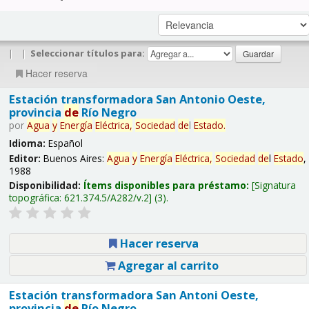
|
|
Seleccionar títulos para:
Hacer reserva
Estación transformadora San Antonio Oeste,
provincia
de
Río Negro
por
Agua
y
Energía
Eléctrica,
Sociedad
de
l
Estado
.
Idioma:
Español
Editor:
Buenos Aires:
Agua
y
Energía
Eléctrica,
Sociedad
de
l
Estado
,
1988
Disponibilidad:
Ítems disponibles para préstamo:
Signatura
topográfica:
621.374.5/A282/v.2
(3).
Hacer reserva
Agregar al carrito
Estación transformadora San Antoni Oeste,
provincia
de
Río Negro