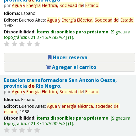
por
Agua
y
Energía
Eléctrica,
Sociedad
de
l
Estado
.
Idioma:
Español
Editor:
Buenos Aires:
Agua
y
Energía
Eléctrica,
Sociedad
de
l
Estado
,
1988
Disponibilidad:
Ítems disponibles para préstamo:
Signatura
topográfica:
621.374.5/A282/v.4
(1).
Hacer reserva
Agregar al carrito
Estacion transformadora San Antonio Oeste,
provincia
de
Río Negro.
por
Agua
y
Energía
Eléctrica,
Sociedad
de
l
Estado
.
Idioma:
Español
Editor:
Buenos Aires:
Agua
y
energía
eléctrica,
sociedad
de
l
estado
, 1988
Disponibilidad:
Ítems disponibles para préstamo:
Signatura
topográfica:
621.374.5/A282/v.3
(1).