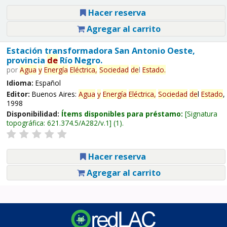
Hacer reserva
Agregar al carrito
Estación transformadora San Antonio Oeste,
provincia
de
Río Negro.
por
Agua
y
Energía
Eléctrica,
Sociedad
de
l
Estado
.
Idioma:
Español
Editor:
Buenos Aires:
Agua
y
Energía
Eléctrica,
Sociedad
de
l
Estado
,
1998
Disponibilidad:
Ítems disponibles para préstamo:
Signatura
topográfica:
621.374.5/A282/v.1
(1).
Hacer reserva
Agregar al carrito