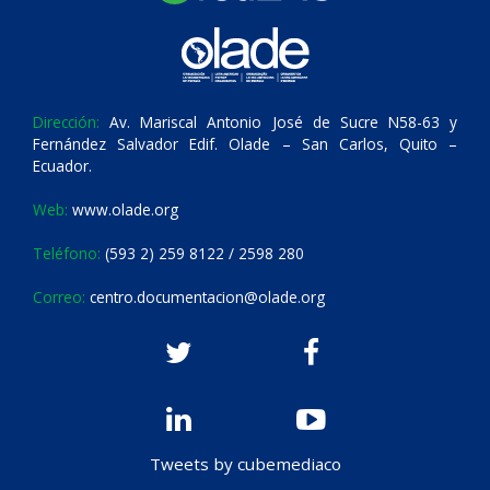
Dirección:
Av. Mariscal Antonio José de Sucre N58-63 y
Fernández Salvador Edif. Olade – San Carlos, Quito –
Ecuador.
Web:
www.olade.org
Teléfono:
(593 2) 259 8122 / 2598 280
Correo:
centro.documentacion@olade.org
Tweets by cubemediaco