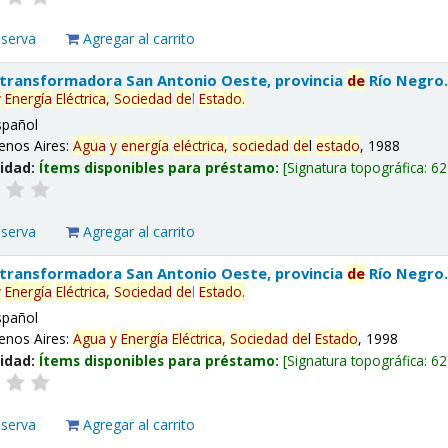
eserva
Agregar al carrito
 transformadora San Antonio Oeste, provincia
de
Río Negro
y
Energía
Eléctrica,
Sociedad
de
l
Estado
.
spañol
enos Aires:
Agua
y
energía
eléctrica,
sociedad
de
l
estado
, 1988
lidad:
Ítems disponibles para préstamo:
Signatura topográfica:
62
eserva
Agregar al carrito
 transformadora San Antonio Oeste, provincia
de
Río Negro
y
Energía
Eléctrica,
Sociedad
de
l
Estado
.
spañol
enos Aires:
Agua
y
Energía
Eléctrica,
Sociedad
de
l
Estado
, 1998
lidad:
Ítems disponibles para préstamo:
Signatura topográfica:
62
eserva
Agregar al carrito