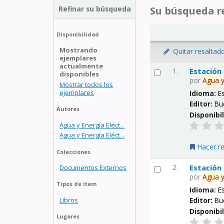
Refinar su búsqueda
Su búsqueda re
Disponibilidad
Mostrando
Quitar resaltad
ejemplares
actualmente
1.
Estación
disponibles
por
Agua
Mostrar todos los
ejemplares
Idioma:
E
Editor:
Bu
Autores
Disponibi
Agua y Energía Eléct...
Agua y Energía Eléct...
Hacer r
Colecciones
2.
Estación
Documentos Externos
por
Agua
Tipos de ítem
Idioma:
E
Libros
Editor:
Bu
Disponibi
Lugares