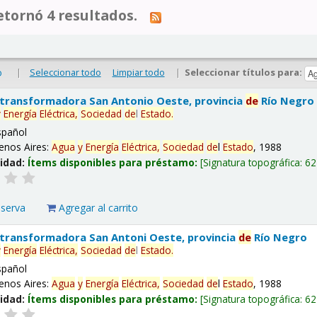
tornó 4 resultados.
|
Seleccionar todo
Limpiar todo
|
Seleccionar títulos para:
o
 transformadora San Antonio Oeste, provincia
de
Río Negro
y
Energía
Eléctrica,
Sociedad
de
l
Estado
.
spañol
enos Aires:
Agua
y
Energía
Eléctrica,
Sociedad
de
l
Estado
, 1988
lidad:
Ítems disponibles para préstamo:
Signatura topográfica:
62
eserva
Agregar al carrito
 transformadora San Antoni Oeste, provincia
de
Río Negro
y
Energía
Eléctrica,
Sociedad
de
l
Estado
.
spañol
enos Aires:
Agua
y
Energía
Eléctrica,
Sociedad
de
l
Estado
, 1988
lidad:
Ítems disponibles para préstamo:
Signatura topográfica:
62