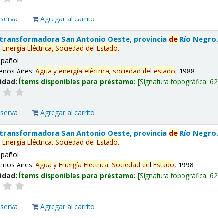
eserva
Agregar al carrito
 transformadora San Antonio Oeste, provincia
de
Río Negro
y
Energía
Eléctrica,
Sociedad
de
l
Estado
.
spañol
enos Aires:
Agua
y
energía
eléctrica,
sociedad
de
l
estado
, 1988
lidad:
Ítems disponibles para préstamo:
Signatura topográfica:
62
eserva
Agregar al carrito
 transformadora San Antonio Oeste, provincia
de
Río Negro
y
Energía
Eléctrica,
Sociedad
de
l
Estado
.
spañol
enos Aires:
Agua
y
Energía
Eléctrica,
Sociedad
de
l
Estado
, 1998
lidad:
Ítems disponibles para préstamo:
Signatura topográfica:
62
eserva
Agregar al carrito