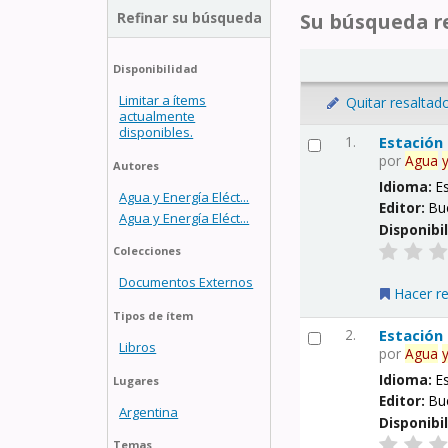
Refinar su búsqueda
Su búsqueda re
Disponibilidad
Limitar a ítems
Quitar resaltad
actualmente
disponibles.
1.
Estación
por
Agua
Autores
Idioma:
E
Agua y Energía Eléct...
Editor:
Bu
Agua y Energía Eléct...
Disponibi
Colecciones
Documentos Externos
Hacer r
Tipos de ítem
2.
Estación
Libros
por
Agua
Idioma:
E
Lugares
Editor:
Bu
Argentina
Disponibi
Temas