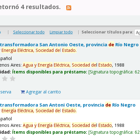
tornó 4 resultados.
|
Seleccionar todo
Limpiar todo
|
Seleccionar títulos para:
o
 transformadora San Antonio Oeste, provincia
de
Río Negro
y
Energía
Eléctrica,
Sociedad
de
l
Estado
.
spañol
enos Aires:
Agua
y
Energía
Eléctrica,
Sociedad
de
l
Estado
, 1988
lidad:
Ítems disponibles para préstamo:
Signatura topográfica:
62
eserva
Agregar al carrito
 transformadora San Antoni Oeste, provincia
de
Río Negro
y
Energía
Eléctrica,
Sociedad
de
l
Estado
.
spañol
enos Aires:
Agua
y
Energía
Eléctrica,
Sociedad
de
l
Estado
, 1988
lidad:
Ítems disponibles para préstamo:
Signatura topográfica:
62