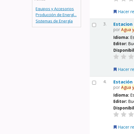
Equipos y Accesorios
Hacer r
Producción de Energí...
Sistemas de Energía
3.
Estacion
por
Agua
Idioma:
E
Editor:
Bu
Disponibi
Hacer r
4.
Estación
por
Agua
Idioma:
E
Editor:
Bu
Disponibi
Hacer r