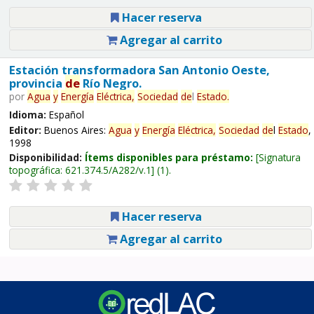
Hacer reserva
Agregar al carrito
Estación transformadora San Antonio Oeste,
provincia
de
Río Negro.
por
Agua
y
Energía
Eléctrica,
Sociedad
de
l
Estado
.
Idioma:
Español
Editor:
Buenos Aires:
Agua
y
Energía
Eléctrica,
Sociedad
de
l
Estado
,
1998
Disponibilidad:
Ítems disponibles para préstamo:
Signatura
topográfica:
621.374.5/A282/v.1
(1).
Hacer reserva
Agregar al carrito