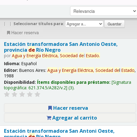
|
|
Seleccionar títulos para:
Hacer reserva
Estación transformadora San Antonio Oeste,
provincia
de
Río Negro
por
Agua
y
Energía
Eléctrica,
Sociedad
de
l
Estado
.
Idioma:
Español
Editor:
Buenos Aires:
Agua
y
Energía
Eléctrica,
Sociedad
de
l
Estado
,
1988
Disponibilidad:
Ítems disponibles para préstamo:
Signatura
topográfica:
621.374.5/A282/v.2
(3).
Hacer reserva
Agregar al carrito
Estación transformadora San Antoni Oeste,
provincia
de
Río Negro