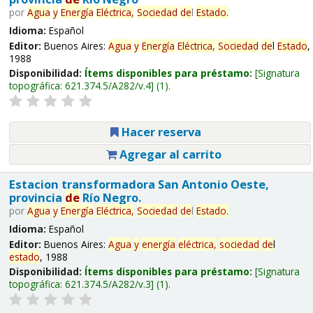
por
Agua
y
Energía
Eléctrica,
Sociedad
de
l
Estado
.
Idioma:
Español
Editor:
Buenos Aires:
Agua
y
Energía
Eléctrica,
Sociedad
de
l
Estado
,
1988
Disponibilidad:
Ítems disponibles para préstamo:
Signatura
topográfica:
621.374.5/A282/v.4
(1).
Hacer reserva
Agregar al carrito
Estacion transformadora San Antonio Oeste,
provincia
de
Río Negro.
por
Agua
y
Energía
Eléctrica,
Sociedad
de
l
Estado
.
Idioma:
Español
Editor:
Buenos Aires:
Agua
y
energía
eléctrica,
sociedad
de
l
estado
, 1988
Disponibilidad:
Ítems disponibles para préstamo:
Signatura
topográfica:
621.374.5/A282/v.3
(1).