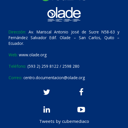
Dirección:
Av. Mariscal Antonio José de Sucre N58-63 y
Fernández Salvador Edif. Olade – San Carlos, Quito –
Ecuador.
Web:
www.olade.org
Teléfono:
(593 2) 259 8122 / 2598 280
Correo:
centro.documentacion@olade.org
Tweets by cubemediaco