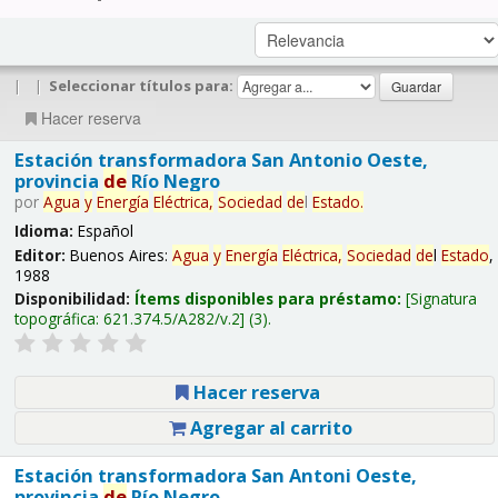
|
|
Seleccionar títulos para:
Hacer reserva
Estación transformadora San Antonio Oeste,
provincia
de
Río Negro
por
Agua
y
Energía
Eléctrica,
Sociedad
de
l
Estado
.
Idioma:
Español
Editor:
Buenos Aires:
Agua
y
Energía
Eléctrica,
Sociedad
de
l
Estado
,
1988
Disponibilidad:
Ítems disponibles para préstamo:
Signatura
topográfica:
621.374.5/A282/v.2
(3).
Hacer reserva
Agregar al carrito
Estación transformadora San Antoni Oeste,
provincia
de
Río Negro