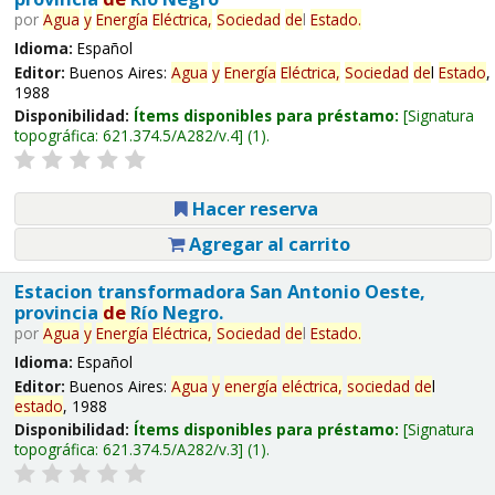
por
Agua
y
Energía
Eléctrica,
Sociedad
de
l
Estado
.
Idioma:
Español
Editor:
Buenos Aires:
Agua
y
Energía
Eléctrica,
Sociedad
de
l
Estado
,
1988
Disponibilidad:
Ítems disponibles para préstamo:
Signatura
topográfica:
621.374.5/A282/v.4
(1).
Hacer reserva
Agregar al carrito
Estacion transformadora San Antonio Oeste,
provincia
de
Río Negro.
por
Agua
y
Energía
Eléctrica,
Sociedad
de
l
Estado
.
Idioma:
Español
Editor:
Buenos Aires:
Agua
y
energía
eléctrica,
sociedad
de
l
estado
, 1988
Disponibilidad:
Ítems disponibles para préstamo:
Signatura
topográfica:
621.374.5/A282/v.3
(1).