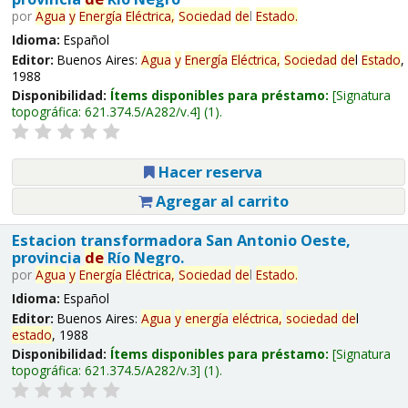
por
Agua
y
Energía
Eléctrica,
Sociedad
de
l
Estado
.
Idioma:
Español
Editor:
Buenos Aires:
Agua
y
Energía
Eléctrica,
Sociedad
de
l
Estado
,
1988
Disponibilidad:
Ítems disponibles para préstamo:
Signatura
topográfica:
621.374.5/A282/v.4
(1).
Hacer reserva
Agregar al carrito
Estacion transformadora San Antonio Oeste,
provincia
de
Río Negro.
por
Agua
y
Energía
Eléctrica,
Sociedad
de
l
Estado
.
Idioma:
Español
Editor:
Buenos Aires:
Agua
y
energía
eléctrica,
sociedad
de
l
estado
, 1988
Disponibilidad:
Ítems disponibles para préstamo:
Signatura
topográfica:
621.374.5/A282/v.3
(1).