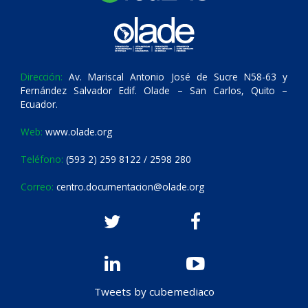
Dirección:
Av. Mariscal Antonio José de Sucre N58-63 y
Fernández Salvador Edif. Olade – San Carlos, Quito –
Ecuador.
Web:
www.olade.org
Teléfono:
(593 2) 259 8122 / 2598 280
Correo:
centro.documentacion@olade.org
Tweets by cubemediaco