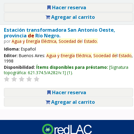
Hacer reserva
Agregar al carrito
Estación transformadora San Antonio Oeste,
provincia
de
Río Negro.
por
Agua
y
Energía
Eléctrica,
Sociedad
de
l
Estado
.
Idioma:
Español
Editor:
Buenos Aires:
Agua
y
Energía
Eléctrica,
Sociedad
de
l
Estado
,
1998
Disponibilidad:
Ítems disponibles para préstamo:
Signatura
topográfica:
621.374.5/A282/v.1
(1).
Hacer reserva
Agregar al carrito