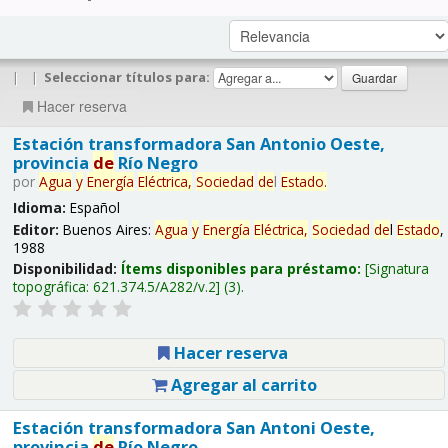
|
|
Seleccionar títulos para:
Hacer reserva
Estación transformadora San Antonio Oeste,
provincia
de
Río Negro
por
Agua
y
Energía
Eléctrica,
Sociedad
de
l
Estado
.
Idioma:
Español
Editor:
Buenos Aires:
Agua
y
Energía
Eléctrica,
Sociedad
de
l
Estado
,
1988
Disponibilidad:
Ítems disponibles para préstamo:
Signatura
topográfica:
621.374.5/A282/v.2
(3).
Hacer reserva
Agregar al carrito
Estación transformadora San Antoni Oeste,
provincia
de
Río Negro