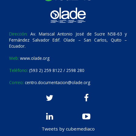
Dirección:
Av. Mariscal Antonio José de Sucre N58-63 y
Fernández Salvador Edif. Olade – San Carlos, Quito –
Ecuador.
Web:
www.olade.org
Teléfono:
(593 2) 259 8122 / 2598 280
Correo:
centro.documentacion@olade.org
Tweets by cubemediaco