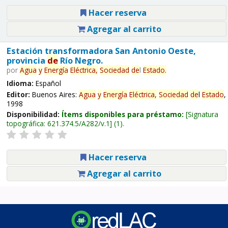
Hacer reserva
Agregar al carrito
Estación transformadora San Antonio Oeste,
provincia
de
Río Negro.
por
Agua
y
Energía
Eléctrica,
Sociedad
de
l
Estado
.
Idioma:
Español
Editor:
Buenos Aires:
Agua
y
Energía
Eléctrica,
Sociedad
de
l
Estado
,
1998
Disponibilidad:
Ítems disponibles para préstamo:
Signatura
topográfica:
621.374.5/A282/v.1
(1).
Hacer reserva
Agregar al carrito