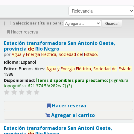
|
|
Seleccionar títulos para:
Hacer reserva
Estación transformadora San Antonio Oeste,
provincia
de
Río Negro
por
Agua
y
Energía
Eléctrica,
Sociedad
de
l
Estado
.
Idioma:
Español
Editor:
Buenos Aires:
Agua
y
Energía
Eléctrica,
Sociedad
de
l
Estado
,
1988
Disponibilidad:
Ítems disponibles para préstamo:
Signatura
topográfica:
621.374.5/A282/v.2
(3).
Hacer reserva
Agregar al carrito
Estación transformadora San Antoni Oeste,
provincia
de
Río Negro