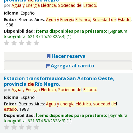
por
Agua
y
Energía
Eléctrica,
Sociedad
de
l
Estado
.
Idioma:
Español
Editor:
Buenos Aires:
Agua
y
Energía
Eléctrica,
Sociedad
de
l
Estado
,
1988
Disponibilidad:
Ítems disponibles para préstamo:
Signatura
topográfica:
621.374.5/A282/v.4
(1).
Hacer reserva
Agregar al carrito
Estacion transformadora San Antonio Oeste,
provincia
de
Río Negro.
por
Agua
y
Energía
Eléctrica,
Sociedad
de
l
Estado
.
Idioma:
Español
Editor:
Buenos Aires:
Agua
y
energía
eléctrica,
sociedad
de
l
estado
, 1988
Disponibilidad:
Ítems disponibles para préstamo:
Signatura
topográfica:
621.374.5/A282/v.3
(1).