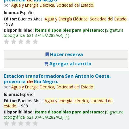
por
Agua
y
Energía
Eléctrica,
Sociedad
de
l
Estado
.
Idioma:
Español
Editor:
Buenos Aires:
Agua
y
Energía
Eléctrica,
Sociedad
de
l
Estado
,
1988
Disponibilidad:
Ítems disponibles para préstamo:
Signatura
topográfica:
621.374.5/A282/v.4
(1).
Hacer reserva
Agregar al carrito
Estacion transformadora San Antonio Oeste,
provincia
de
Río Negro.
por
Agua
y
Energía
Eléctrica,
Sociedad
de
l
Estado
.
Idioma:
Español
Editor:
Buenos Aires:
Agua
y
energía
eléctrica,
sociedad
de
l
estado
, 1988
Disponibilidad:
Ítems disponibles para préstamo:
Signatura
topográfica:
621.374.5/A282/v.3
(1).