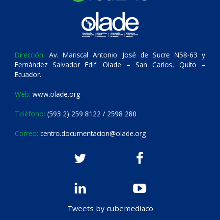
Dirección:
Av. Mariscal Antonio José de Sucre N58-63 y
Fernández Salvador Edif. Olade – San Carlos, Quito –
Ecuador.
Web:
www.olade.org
Teléfono:
(593 2) 259 8122 / 2598 280
Correo:
centro.documentacion@olade.org
Tweets by cubemediaco