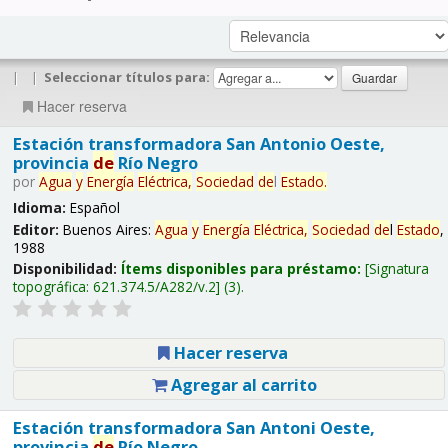
|
|
Seleccionar títulos para:
Hacer reserva
Estación transformadora San Antonio Oeste,
provincia
de
Río Negro
por
Agua
y
Energía
Eléctrica,
Sociedad
de
l
Estado
.
Idioma:
Español
Editor:
Buenos Aires:
Agua
y
Energía
Eléctrica,
Sociedad
de
l
Estado
,
1988
Disponibilidad:
Ítems disponibles para préstamo:
Signatura
topográfica:
621.374.5/A282/v.2
(3).
Hacer reserva
Agregar al carrito
Estación transformadora San Antoni Oeste,
provincia
de
Río Negro