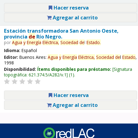
Hacer reserva
Agregar al carrito
Estación transformadora San Antonio Oeste,
provincia
de
Río Negro.
por
Agua
y
Energía
Eléctrica,
Sociedad
de
l
Estado
.
Idioma:
Español
Editor:
Buenos Aires:
Agua
y
Energía
Eléctrica,
Sociedad
de
l
Estado
,
1998
Disponibilidad:
Ítems disponibles para préstamo:
Signatura
topográfica:
621.374.5/A282/v.1
(1).
Hacer reserva
Agregar al carrito