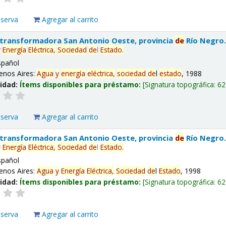
eserva
Agregar al carrito
 transformadora San Antonio Oeste, provincia
de
Río Negro
y
Energía
Eléctrica,
Sociedad
de
l
Estado
.
spañol
enos Aires:
Agua
y
energía
eléctrica,
sociedad
de
l
estado
, 1988
lidad:
Ítems disponibles para préstamo:
Signatura topográfica:
62
eserva
Agregar al carrito
 transformadora San Antonio Oeste, provincia
de
Río Negro
y
Energía
Eléctrica,
Sociedad
de
l
Estado
.
spañol
enos Aires:
Agua
y
Energía
Eléctrica,
Sociedad
de
l
Estado
, 1998
lidad:
Ítems disponibles para préstamo:
Signatura topográfica:
62
eserva
Agregar al carrito