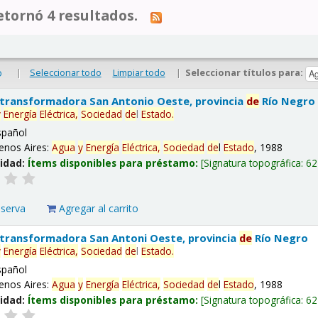
tornó 4 resultados.
|
Seleccionar todo
Limpiar todo
|
Seleccionar títulos para:
o
 transformadora San Antonio Oeste, provincia
de
Río Negro
y
Energía
Eléctrica,
Sociedad
de
l
Estado
.
spañol
enos Aires:
Agua
y
Energía
Eléctrica,
Sociedad
de
l
Estado
, 1988
lidad:
Ítems disponibles para préstamo:
Signatura topográfica:
62
eserva
Agregar al carrito
 transformadora San Antoni Oeste, provincia
de
Río Negro
y
Energía
Eléctrica,
Sociedad
de
l
Estado
.
spañol
enos Aires:
Agua
y
Energía
Eléctrica,
Sociedad
de
l
Estado
, 1988
lidad:
Ítems disponibles para préstamo:
Signatura topográfica:
62