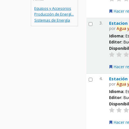
Equipos y Accesorios
Hacer r
Producción de Energí...
Sistemas de Energía
3.
Estacion
por
Agua
Idioma:
E
Editor:
Bu
Disponibi
Hacer r
4.
Estación
por
Agua
Idioma:
E
Editor:
Bu
Disponibi
Hacer r