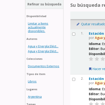
Refinar su búsqueda
Su búsqueda re
Disponibilidad
Limitar a ítems
Quitar resaltad
actualmente
disponibles.
1.
Estación
por
Agua
Autores
Idioma:
E
Agua y Energía Eléct...
Editor:
Bu
Agua y Energía Eléct...
Disponibi
Colecciones
Documentos Externos
Hacer r
Tipos de ítem
2.
Estación
Libros
por
Agua
Idioma:
E
Lugares
Editor:
Bu
Argentina
Disponibi
Temas