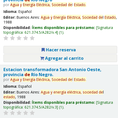
por
Agua
y
Energía
Eléctrica,
Sociedad
de
l
Estado
.
Idioma:
Español
Editor:
Buenos Aires:
Agua
y
Energía
Eléctrica,
Sociedad
de
l
Estado
,
1988
Disponibilidad:
Ítems disponibles para préstamo:
Signatura
topográfica:
621.374.5/A282/v.4
(1).
Hacer reserva
Agregar al carrito
Estacion transformadora San Antonio Oeste,
provincia
de
Río Negro.
por
Agua
y
Energía
Eléctrica,
Sociedad
de
l
Estado
.
Idioma:
Español
Editor:
Buenos Aires:
Agua
y
energía
eléctrica,
sociedad
de
l
estado
, 1988
Disponibilidad:
Ítems disponibles para préstamo:
Signatura
topográfica:
621.374.5/A282/v.3
(1).