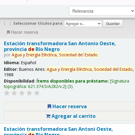
|
|
Seleccionar títulos para:
Hacer reserva
Estación transformadora San Antonio Oeste,
provincia
de
Río Negro
por
Agua
y
Energía
Eléctrica,
Sociedad
de
l
Estado
.
Idioma:
Español
Editor:
Buenos Aires:
Agua
y
Energía
Eléctrica,
Sociedad
de
l
Estado
,
1988
Disponibilidad:
Ítems disponibles para préstamo:
Signatura
topográfica:
621.374.5/A282/v.2
(3).
Hacer reserva
Agregar al carrito
Estación transformadora San Antoni Oeste,
provincia
de
Río Negro