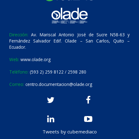
Dirección:
Av. Mariscal Antonio José de Sucre N58-63 y
Fernández Salvador Edif. Olade – San Carlos, Quito –
Ecuador.
Web:
www.olade.org
Teléfono:
(593 2) 259 8122 / 2598 280
Correo:
centro.documentacion@olade.org
Tweets by cubemediaco