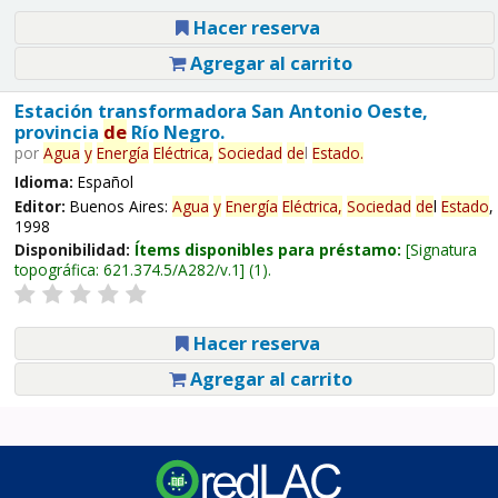
Hacer reserva
Agregar al carrito
Estación transformadora San Antonio Oeste,
provincia
de
Río Negro.
por
Agua
y
Energía
Eléctrica,
Sociedad
de
l
Estado
.
Idioma:
Español
Editor:
Buenos Aires:
Agua
y
Energía
Eléctrica,
Sociedad
de
l
Estado
,
1998
Disponibilidad:
Ítems disponibles para préstamo:
Signatura
topográfica:
621.374.5/A282/v.1
(1).
Hacer reserva
Agregar al carrito