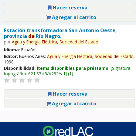
Hacer reserva
Agregar al carrito
Estación transformadora San Antonio Oeste,
provincia
de
Río Negro.
por
Agua
y
Energía
Eléctrica,
Sociedad
de
l
Estado
.
Idioma:
Español
Editor:
Buenos Aires:
Agua
y
Energía
Eléctrica,
Sociedad
de
l
Estado
,
1998
Disponibilidad:
Ítems disponibles para préstamo:
Signatura
topográfica:
621.374.5/A282/v.1
(1).
Hacer reserva
Agregar al carrito