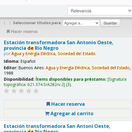
|
|
Seleccionar títulos para:
Hacer reserva
Estación transformadora San Antonio Oeste,
provincia
de
Río Negro
por
Agua
y
Energía
Eléctrica,
Sociedad
de
l
Estado
.
Idioma:
Español
Editor:
Buenos Aires:
Agua
y
Energía
Eléctrica,
Sociedad
de
l
Estado
,
1988
Disponibilidad:
Ítems disponibles para préstamo:
Signatura
topográfica:
621.374.5/A282/v.2
(3).
Hacer reserva
Agregar al carrito
Estación transformadora San Antoni Oeste,
provincia
de
Río Negro