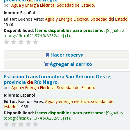
por
Agua
y
Energía
Eléctrica,
Sociedad
de
l
Estado
.
Idioma:
Español
Editor:
Buenos Aires:
Agua
y
Energía
Eléctrica,
Sociedad
de
l
Estado
,
1988
Disponibilidad:
Ítems disponibles para préstamo:
Signatura
topográfica:
621.374.5/A282/v.4
(1).
Hacer reserva
Agregar al carrito
Estacion transformadora San Antonio Oeste,
provincia
de
Río Negro.
por
Agua
y
Energía
Eléctrica,
Sociedad
de
l
Estado
.
Idioma:
Español
Editor:
Buenos Aires:
Agua
y
energía
eléctrica,
sociedad
de
l
estado
, 1988
Disponibilidad:
Ítems disponibles para préstamo:
Signatura
topográfica:
621.374.5/A282/v.3
(1).