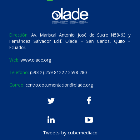
Dirección:
Av. Mariscal Antonio José de Sucre N58-63 y
Fernández Salvador Edif. Olade – San Carlos, Quito –
Ecuador.
Web:
www.olade.org
Teléfono:
(593 2) 259 8122 / 2598 280
Correo:
centro.documentacion@olade.org
Tweets by cubemediaco