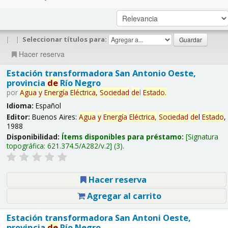
|
|
Seleccionar títulos para:
Hacer reserva
Estación transformadora San Antonio Oeste,
provincia
de
Río Negro
por
Agua
y
Energía
Eléctrica,
Sociedad
de
l
Estado
.
Idioma:
Español
Editor:
Buenos Aires:
Agua
y
Energía
Eléctrica,
Sociedad
de
l
Estado
,
1988
Disponibilidad:
Ítems disponibles para préstamo:
Signatura
topográfica:
621.374.5/A282/v.2
(3).
Hacer reserva
Agregar al carrito
Estación transformadora San Antoni Oeste,
provincia
de
Río Negro