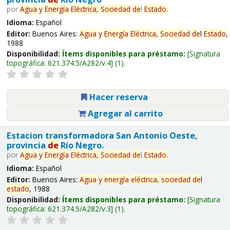
por
Agua
y
Energía
Eléctrica,
Sociedad
de
l
Estado
.
Idioma:
Español
Editor:
Buenos Aires:
Agua
y
Energía
Eléctrica,
Sociedad
de
l
Estado
,
1988
Disponibilidad:
Ítems disponibles para préstamo:
Signatura
topográfica:
621.374.5/A282/v.4
(1).
Hacer reserva
Agregar al carrito
Estacion transformadora San Antonio Oeste,
provincia
de
Río Negro.
por
Agua
y
Energía
Eléctrica,
Sociedad
de
l
Estado
.
Idioma:
Español
Editor:
Buenos Aires:
Agua
y
energía
eléctrica,
sociedad
de
l
estado
, 1988
Disponibilidad:
Ítems disponibles para préstamo:
Signatura
topográfica:
621.374.5/A282/v.3
(1).