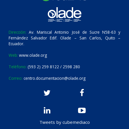
Dirección:
Av. Mariscal Antonio José de Sucre N58-63 y
Fernández Salvador Edif. Olade – San Carlos, Quito –
Ecuador.
Web:
www.olade.org
Teléfono:
(593 2) 259 8122 / 2598 280
Correo:
centro.documentacion@olade.org
Tweets by cubemediaco