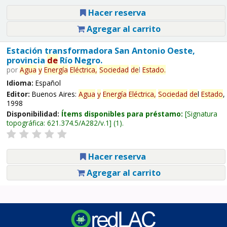
Hacer reserva
Agregar al carrito
Estación transformadora San Antonio Oeste,
provincia
de
Río Negro.
por
Agua
y
Energía
Eléctrica,
Sociedad
de
l
Estado
.
Idioma:
Español
Editor:
Buenos Aires:
Agua
y
Energía
Eléctrica,
Sociedad
de
l
Estado
,
1998
Disponibilidad:
Ítems disponibles para préstamo:
Signatura
topográfica:
621.374.5/A282/v.1
(1).
Hacer reserva
Agregar al carrito