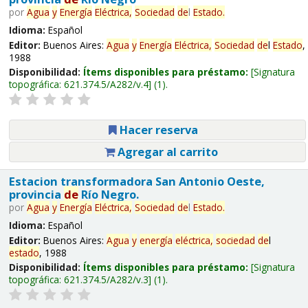
por
Agua
y
Energía
Eléctrica,
Sociedad
de
l
Estado
.
Idioma:
Español
Editor:
Buenos Aires:
Agua
y
Energía
Eléctrica,
Sociedad
de
l
Estado
,
1988
Disponibilidad:
Ítems disponibles para préstamo:
Signatura
topográfica:
621.374.5/A282/v.4
(1).
Hacer reserva
Agregar al carrito
Estacion transformadora San Antonio Oeste,
provincia
de
Río Negro.
por
Agua
y
Energía
Eléctrica,
Sociedad
de
l
Estado
.
Idioma:
Español
Editor:
Buenos Aires:
Agua
y
energía
eléctrica,
sociedad
de
l
estado
, 1988
Disponibilidad:
Ítems disponibles para préstamo:
Signatura
topográfica:
621.374.5/A282/v.3
(1).