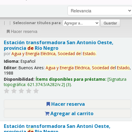
|
|
Seleccionar títulos para:
Hacer reserva
Estación transformadora San Antonio Oeste,
provincia
de
Río Negro
por
Agua
y
Energía
Eléctrica,
Sociedad
de
l
Estado
.
Idioma:
Español
Editor:
Buenos Aires:
Agua
y
Energía
Eléctrica,
Sociedad
de
l
Estado
,
1988
Disponibilidad:
Ítems disponibles para préstamo:
Signatura
topográfica:
621.374.5/A282/v.2
(3).
Hacer reserva
Agregar al carrito
Estación transformadora San Antoni Oeste,
provincia
de
Río Negro