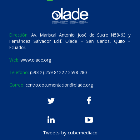
Dirección:
Av. Mariscal Antonio José de Sucre N58-63 y
Fernández Salvador Edif. Olade – San Carlos, Quito –
Ecuador.
Web:
www.olade.org
Teléfono:
(593 2) 259 8122 / 2598 280
Correo:
centro.documentacion@olade.org
Tweets by cubemediaco