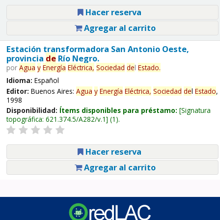
Hacer reserva
Agregar al carrito
Estación transformadora San Antonio Oeste,
provincia
de
Río Negro.
por
Agua
y
Energía
Eléctrica,
Sociedad
de
l
Estado
.
Idioma:
Español
Editor:
Buenos Aires:
Agua
y
Energía
Eléctrica,
Sociedad
de
l
Estado
,
1998
Disponibilidad:
Ítems disponibles para préstamo:
Signatura
topográfica:
621.374.5/A282/v.1
(1).
Hacer reserva
Agregar al carrito