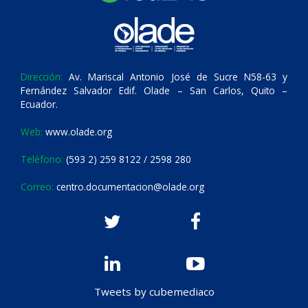
Dirección:
Av. Mariscal Antonio José de Sucre N58-63 y
Fernández Salvador Edif. Olade – San Carlos, Quito –
Ecuador.
Web:
www.olade.org
Teléfono:
(593 2) 259 8122 / 2598 280
Correo:
centro.documentacion@olade.org
Tweets by cubemediaco