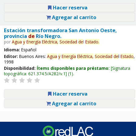
Hacer reserva
Agregar al carrito
Estación transformadora San Antonio Oeste,
provincia
de
Río Negro.
por
Agua
y
Energía
Eléctrica,
Sociedad
de
l
Estado
.
Idioma:
Español
Editor:
Buenos Aires:
Agua
y
Energía
Eléctrica,
Sociedad
de
l
Estado
,
1998
Disponibilidad:
Ítems disponibles para préstamo:
Signatura
topográfica:
621.374.5/A282/v.1
(1).
Hacer reserva
Agregar al carrito