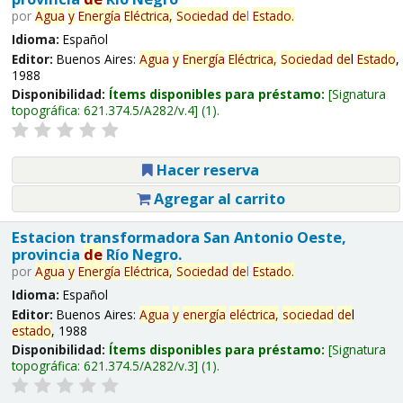
por
Agua
y
Energía
Eléctrica,
Sociedad
de
l
Estado
.
Idioma:
Español
Editor:
Buenos Aires:
Agua
y
Energía
Eléctrica,
Sociedad
de
l
Estado
,
1988
Disponibilidad:
Ítems disponibles para préstamo:
Signatura
topográfica:
621.374.5/A282/v.4
(1).
Hacer reserva
Agregar al carrito
Estacion transformadora San Antonio Oeste,
provincia
de
Río Negro.
por
Agua
y
Energía
Eléctrica,
Sociedad
de
l
Estado
.
Idioma:
Español
Editor:
Buenos Aires:
Agua
y
energía
eléctrica,
sociedad
de
l
estado
, 1988
Disponibilidad:
Ítems disponibles para préstamo:
Signatura
topográfica:
621.374.5/A282/v.3
(1).