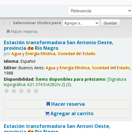
|
|
Seleccionar títulos para:
Hacer reserva
Estación transformadora San Antonio Oeste,
provincia
de
Río Negro
por
Agua
y
Energía
Eléctrica,
Sociedad
de
l
Estado
.
Idioma:
Español
Editor:
Buenos Aires:
Agua
y
Energía
Eléctrica,
Sociedad
de
l
Estado
,
1988
Disponibilidad:
Ítems disponibles para préstamo:
Signatura
topográfica:
621.374.5/A282/v.2
(3).
Hacer reserva
Agregar al carrito
Estación transformadora San Antoni Oeste,
provincia
de
Río Negro