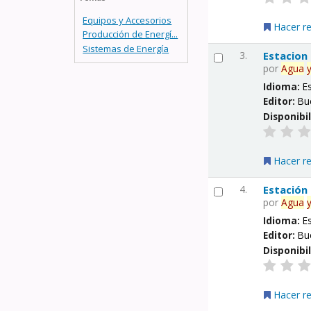
Equipos y Accesorios
Hacer r
Producción de Energí...
Sistemas de Energía
3.
Estacion
por
Agua
Idioma:
E
Editor:
Bu
Disponibi
Hacer r
4.
Estación
por
Agua
Idioma:
E
Editor:
Bu
Disponibi
Hacer r