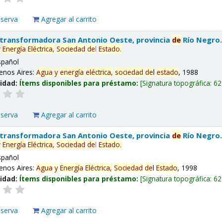
eserva
Agregar al carrito
 transformadora San Antonio Oeste, provincia
de
Río Negro
y
Energía
Eléctrica,
Sociedad
de
l
Estado
.
spañol
enos Aires:
Agua
y
energía
eléctrica,
sociedad
de
l
estado
, 1988
lidad:
Ítems disponibles para préstamo:
Signatura topográfica:
62
eserva
Agregar al carrito
 transformadora San Antonio Oeste, provincia
de
Río Negro
y
Energía
Eléctrica,
Sociedad
de
l
Estado
.
spañol
enos Aires:
Agua
y
Energía
Eléctrica,
Sociedad
de
l
Estado
, 1998
lidad:
Ítems disponibles para préstamo:
Signatura topográfica:
62
eserva
Agregar al carrito