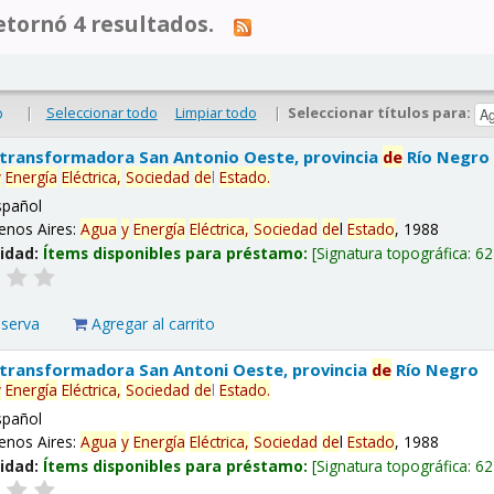
tornó 4 resultados.
|
Seleccionar todo
Limpiar todo
|
Seleccionar títulos para:
o
 transformadora San Antonio Oeste, provincia
de
Río Negro
y
Energía
Eléctrica,
Sociedad
de
l
Estado
.
spañol
enos Aires:
Agua
y
Energía
Eléctrica,
Sociedad
de
l
Estado
, 1988
lidad:
Ítems disponibles para préstamo:
Signatura topográfica:
62
eserva
Agregar al carrito
 transformadora San Antoni Oeste, provincia
de
Río Negro
y
Energía
Eléctrica,
Sociedad
de
l
Estado
.
spañol
enos Aires:
Agua
y
Energía
Eléctrica,
Sociedad
de
l
Estado
, 1988
lidad:
Ítems disponibles para préstamo:
Signatura topográfica:
62