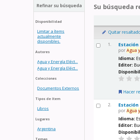
Refinar su búsqueda
Su búsqueda re
Disponibilidad
Limitar a ítems
Quitar resaltad
actualmente
disponibles.
1.
Estación
por
Agua
Autores
Idioma:
E
Agua y Energía Eléct...
Editor:
Bu
Agua y Energía Eléct...
Disponibi
Colecciones
Documentos Externos
Hacer r
Tipos de ítem
2.
Estación
Libros
por
Agua
Idioma:
E
Lugares
Editor:
Bu
Argentina
Disponibi
Temas