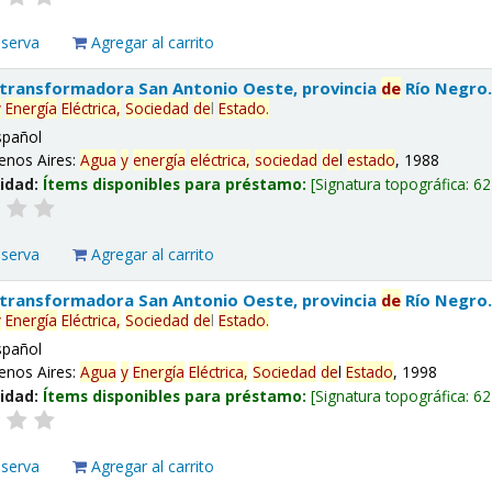
eserva
Agregar al carrito
 transformadora San Antonio Oeste, provincia
de
Río Negro
y
Energía
Eléctrica,
Sociedad
de
l
Estado
.
spañol
enos Aires:
Agua
y
energía
eléctrica,
sociedad
de
l
estado
, 1988
lidad:
Ítems disponibles para préstamo:
Signatura topográfica:
62
eserva
Agregar al carrito
 transformadora San Antonio Oeste, provincia
de
Río Negro
y
Energía
Eléctrica,
Sociedad
de
l
Estado
.
spañol
enos Aires:
Agua
y
Energía
Eléctrica,
Sociedad
de
l
Estado
, 1998
lidad:
Ítems disponibles para préstamo:
Signatura topográfica:
62
eserva
Agregar al carrito