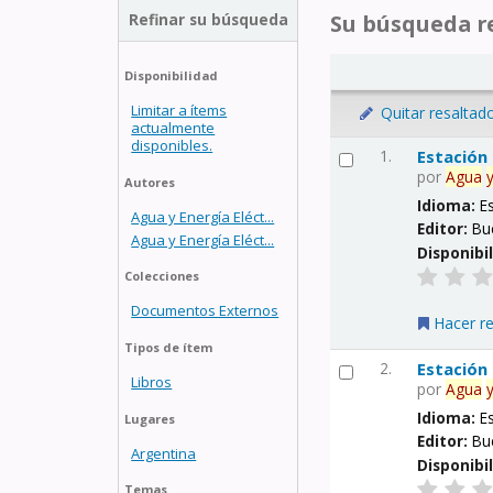
Refinar su búsqueda
Su búsqueda re
Disponibilidad
Limitar a ítems
Quitar resaltad
actualmente
disponibles.
1.
Estación
por
Agua
Autores
Idioma:
E
Agua y Energía Eléct...
Editor:
Bu
Agua y Energía Eléct...
Disponibi
Colecciones
Documentos Externos
Hacer r
Tipos de ítem
2.
Estación
Libros
por
Agua
Idioma:
E
Lugares
Editor:
Bu
Argentina
Disponibi
Temas