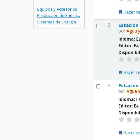
Equipos y Accesorios
Hacer r
Producción de Energí...
Sistemas de Energía
3.
Estacion
por
Agua
Idioma:
E
Editor:
Bu
Disponibi
Hacer r
4.
Estación
por
Agua
Idioma:
E
Editor:
Bu
Disponibi
Hacer r