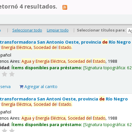
tornó 4 resultados.
|
Seleccionar todo
Limpiar todo
|
Seleccionar títulos para:
o
 transformadora San Antonio Oeste, provincia
de
Río Negro
y
Energía
Eléctrica,
Sociedad
de
l
Estado
.
spañol
enos Aires:
Agua
y
Energía
Eléctrica,
Sociedad
de
l
Estado
, 1988
lidad:
Ítems disponibles para préstamo:
Signatura topográfica:
62
eserva
Agregar al carrito
 transformadora San Antoni Oeste, provincia
de
Río Negro
y
Energía
Eléctrica,
Sociedad
de
l
Estado
.
spañol
enos Aires:
Agua
y
Energía
Eléctrica,
Sociedad
de
l
Estado
, 1988
lidad:
Ítems disponibles para préstamo:
Signatura topográfica:
62