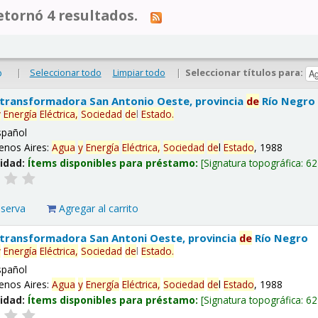
tornó 4 resultados.
|
Seleccionar todo
Limpiar todo
|
Seleccionar títulos para:
o
 transformadora San Antonio Oeste, provincia
de
Río Negro
y
Energía
Eléctrica,
Sociedad
de
l
Estado
.
spañol
enos Aires:
Agua
y
Energía
Eléctrica,
Sociedad
de
l
Estado
, 1988
lidad:
Ítems disponibles para préstamo:
Signatura topográfica:
62
eserva
Agregar al carrito
 transformadora San Antoni Oeste, provincia
de
Río Negro
y
Energía
Eléctrica,
Sociedad
de
l
Estado
.
spañol
enos Aires:
Agua
y
Energía
Eléctrica,
Sociedad
de
l
Estado
, 1988
lidad:
Ítems disponibles para préstamo:
Signatura topográfica:
62