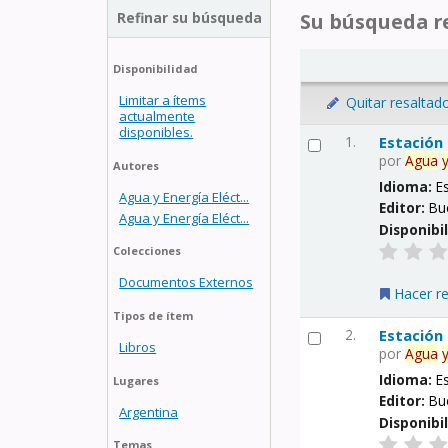
Refinar su búsqueda
Su búsqueda re
Disponibilidad
Limitar a ítems
Quitar resaltad
actualmente
disponibles.
1.
Estación
por
Agua
Autores
Idioma:
E
Agua y Energía Eléct...
Editor:
Bu
Agua y Energía Eléct...
Disponibi
Colecciones
Documentos Externos
Hacer r
Tipos de ítem
2.
Estación
Libros
por
Agua
Idioma:
E
Lugares
Editor:
Bu
Argentina
Disponibi
Temas