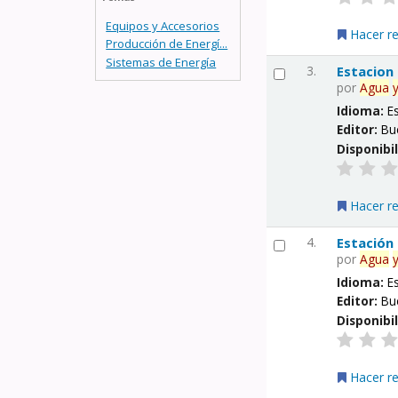
Equipos y Accesorios
Hacer r
Producción de Energí...
Sistemas de Energía
3.
Estacion
por
Agua
Idioma:
E
Editor:
Bu
Disponibi
Hacer r
4.
Estación
por
Agua
Idioma:
E
Editor:
Bu
Disponibi
Hacer r