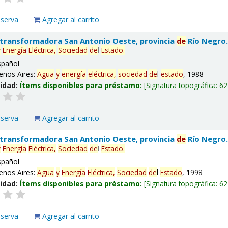
eserva
Agregar al carrito
 transformadora San Antonio Oeste, provincia
de
Río Negro
y
Energía
Eléctrica,
Sociedad
de
l
Estado
.
spañol
enos Aires:
Agua
y
energía
eléctrica,
sociedad
de
l
estado
, 1988
lidad:
Ítems disponibles para préstamo:
Signatura topográfica:
62
eserva
Agregar al carrito
 transformadora San Antonio Oeste, provincia
de
Río Negro
y
Energía
Eléctrica,
Sociedad
de
l
Estado
.
spañol
enos Aires:
Agua
y
Energía
Eléctrica,
Sociedad
de
l
Estado
, 1998
lidad:
Ítems disponibles para préstamo:
Signatura topográfica:
62
eserva
Agregar al carrito