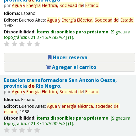
por
Agua
y
Energía
Eléctrica,
Sociedad
de
l
Estado
.
Idioma:
Español
Editor:
Buenos Aires:
Agua
y
Energía
Eléctrica,
Sociedad
de
l
Estado
,
1988
Disponibilidad:
Ítems disponibles para préstamo:
Signatura
topográfica:
621.374.5/A282/v.4
(1).
Hacer reserva
Agregar al carrito
Estacion transformadora San Antonio Oeste,
provincia
de
Río Negro.
por
Agua
y
Energía
Eléctrica,
Sociedad
de
l
Estado
.
Idioma:
Español
Editor:
Buenos Aires:
Agua
y
energía
eléctrica,
sociedad
de
l
estado
, 1988
Disponibilidad:
Ítems disponibles para préstamo:
Signatura
topográfica:
621.374.5/A282/v.3
(1).