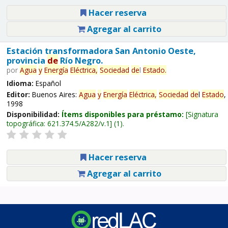
Hacer reserva
Agregar al carrito
Estación transformadora San Antonio Oeste,
provincia
de
Río Negro.
por
Agua
y
Energía
Eléctrica,
Sociedad
de
l
Estado
.
Idioma:
Español
Editor:
Buenos Aires:
Agua
y
Energía
Eléctrica,
Sociedad
de
l
Estado
,
1998
Disponibilidad:
Ítems disponibles para préstamo:
Signatura
topográfica:
621.374.5/A282/v.1
(1).
Hacer reserva
Agregar al carrito