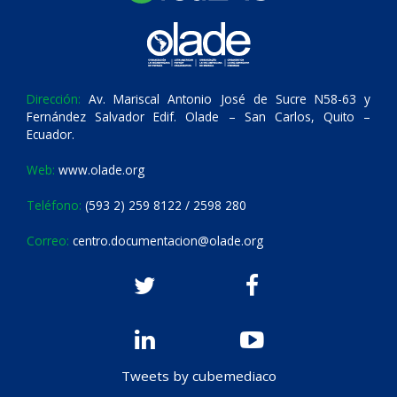
Dirección:
Av. Mariscal Antonio José de Sucre N58-63 y
Fernández Salvador Edif. Olade – San Carlos, Quito –
Ecuador.
Web:
www.olade.org
Teléfono:
(593 2) 259 8122 / 2598 280
Correo:
centro.documentacion@olade.org
Tweets by cubemediaco