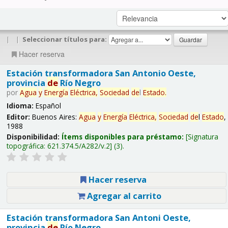
|
|
Seleccionar títulos para:
Hacer reserva
Estación transformadora San Antonio Oeste,
provincia
de
Río Negro
por
Agua
y
Energía
Eléctrica,
Sociedad
de
l
Estado
.
Idioma:
Español
Editor:
Buenos Aires:
Agua
y
Energía
Eléctrica,
Sociedad
de
l
Estado
,
1988
Disponibilidad:
Ítems disponibles para préstamo:
Signatura
topográfica:
621.374.5/A282/v.2
(3).
Hacer reserva
Agregar al carrito
Estación transformadora San Antoni Oeste,
provincia
de
Río Negro