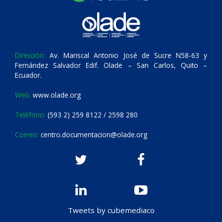
Dirección:
Av. Mariscal Antonio José de Sucre N58-63 y
Fernández Salvador Edif. Olade – San Carlos, Quito –
Ecuador.
Web:
www.olade.org
Teléfono:
(593 2) 259 8122 / 2598 280
Correo:
centro.documentacion@olade.org
Tweets by cubemediaco