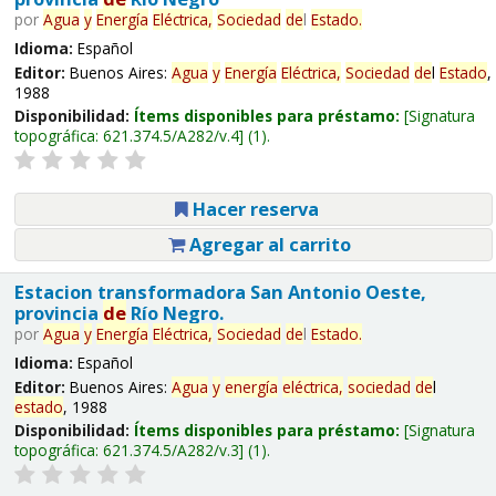
por
Agua
y
Energía
Eléctrica,
Sociedad
de
l
Estado
.
Idioma:
Español
Editor:
Buenos Aires:
Agua
y
Energía
Eléctrica,
Sociedad
de
l
Estado
,
1988
Disponibilidad:
Ítems disponibles para préstamo:
Signatura
topográfica:
621.374.5/A282/v.4
(1).
Hacer reserva
Agregar al carrito
Estacion transformadora San Antonio Oeste,
provincia
de
Río Negro.
por
Agua
y
Energía
Eléctrica,
Sociedad
de
l
Estado
.
Idioma:
Español
Editor:
Buenos Aires:
Agua
y
energía
eléctrica,
sociedad
de
l
estado
, 1988
Disponibilidad:
Ítems disponibles para préstamo:
Signatura
topográfica:
621.374.5/A282/v.3
(1).