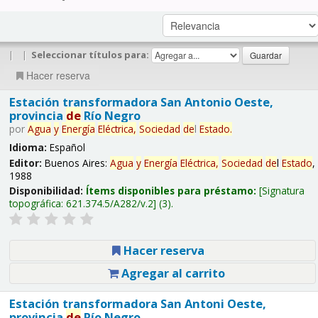
|
|
Seleccionar títulos para:
Hacer reserva
Estación transformadora San Antonio Oeste,
provincia
de
Río Negro
por
Agua
y
Energía
Eléctrica,
Sociedad
de
l
Estado
.
Idioma:
Español
Editor:
Buenos Aires:
Agua
y
Energía
Eléctrica,
Sociedad
de
l
Estado
,
1988
Disponibilidad:
Ítems disponibles para préstamo:
Signatura
topográfica:
621.374.5/A282/v.2
(3).
Hacer reserva
Agregar al carrito
Estación transformadora San Antoni Oeste,
provincia
de
Río Negro