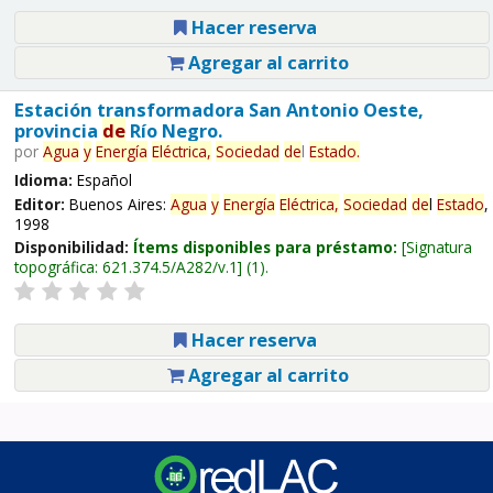
Hacer reserva
Agregar al carrito
Estación transformadora San Antonio Oeste,
provincia
de
Río Negro.
por
Agua
y
Energía
Eléctrica,
Sociedad
de
l
Estado
.
Idioma:
Español
Editor:
Buenos Aires:
Agua
y
Energía
Eléctrica,
Sociedad
de
l
Estado
,
1998
Disponibilidad:
Ítems disponibles para préstamo:
Signatura
topográfica:
621.374.5/A282/v.1
(1).
Hacer reserva
Agregar al carrito