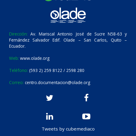
Dirección:
Av. Mariscal Antonio José de Sucre N58-63 y
Fernández Salvador Edif. Olade – San Carlos, Quito –
Ecuador.
Web:
www.olade.org
Teléfono:
(593 2) 259 8122 / 2598 280
Correo:
centro.documentacion@olade.org
Tweets by cubemediaco