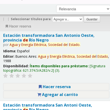
|
|
Seleccionar títulos para:
Hacer reserva
Estación transformadora San Antonio Oeste,
provincia
de
Río Negro
por
Agua
y
Energía
Eléctrica,
Sociedad
de
l
Estado
.
Idioma:
Español
Editor:
Buenos Aires:
Agua
y
Energía
Eléctrica,
Sociedad
de
l
Estado
,
1988
Disponibilidad:
Ítems disponibles para préstamo:
Signatura
topográfica:
621.374.5/A282/v.2
(3).
Hacer reserva
Agregar al carrito
Estación transformadora San Antoni Oeste,
provincia
de
Río Negro