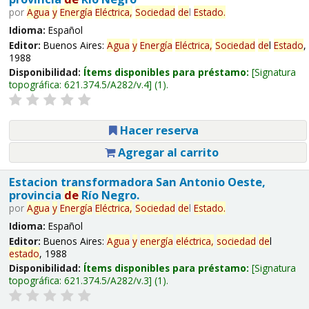
por
Agua
y
Energía
Eléctrica,
Sociedad
de
l
Estado
.
Idioma:
Español
Editor:
Buenos Aires:
Agua
y
Energía
Eléctrica,
Sociedad
de
l
Estado
,
1988
Disponibilidad:
Ítems disponibles para préstamo:
Signatura
topográfica:
621.374.5/A282/v.4
(1).
Hacer reserva
Agregar al carrito
Estacion transformadora San Antonio Oeste,
provincia
de
Río Negro.
por
Agua
y
Energía
Eléctrica,
Sociedad
de
l
Estado
.
Idioma:
Español
Editor:
Buenos Aires:
Agua
y
energía
eléctrica,
sociedad
de
l
estado
, 1988
Disponibilidad:
Ítems disponibles para préstamo:
Signatura
topográfica:
621.374.5/A282/v.3
(1).