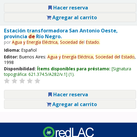
Hacer reserva
Agregar al carrito
Estación transformadora San Antonio Oeste,
provincia
de
Río Negro.
por
Agua
y
Energía
Eléctrica,
Sociedad
de
l
Estado
.
Idioma:
Español
Editor:
Buenos Aires:
Agua
y
Energía
Eléctrica,
Sociedad
de
l
Estado
,
1998
Disponibilidad:
Ítems disponibles para préstamo:
Signatura
topográfica:
621.374.5/A282/v.1
(1).
Hacer reserva
Agregar al carrito