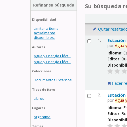
Refinar su búsqueda
Su búsqueda re
Disponibilidad
Limitar a ítems
Quitar resaltad
actualmente
disponibles.
1.
Estación
por
Agua
Autores
Idioma:
E
Agua y Energía Eléct...
Editor:
Bu
Agua y Energía Eléct...
Disponibi
Colecciones
Documentos Externos
Hacer r
Tipos de ítem
2.
Estación
Libros
por
Agua
Idioma:
E
Lugares
Editor:
Bu
Argentina
Disponibi
Temas