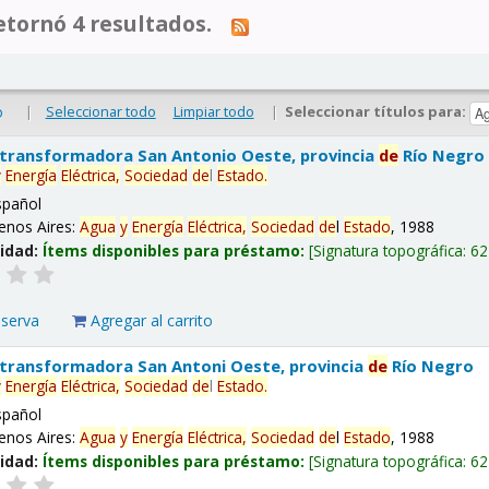
tornó 4 resultados.
|
Seleccionar todo
Limpiar todo
|
Seleccionar títulos para:
o
 transformadora San Antonio Oeste, provincia
de
Río Negro
y
Energía
Eléctrica,
Sociedad
de
l
Estado
.
spañol
enos Aires:
Agua
y
Energía
Eléctrica,
Sociedad
de
l
Estado
, 1988
lidad:
Ítems disponibles para préstamo:
Signatura topográfica:
62
eserva
Agregar al carrito
 transformadora San Antoni Oeste, provincia
de
Río Negro
y
Energía
Eléctrica,
Sociedad
de
l
Estado
.
spañol
enos Aires:
Agua
y
Energía
Eléctrica,
Sociedad
de
l
Estado
, 1988
lidad:
Ítems disponibles para préstamo:
Signatura topográfica:
62