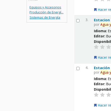
Equipos y Accesorios
Hacer r
Producción de Energí...
Sistemas de Energía
3.
Estacion
por
Agua
Idioma:
E
Editor:
Bu
Disponibi
Hacer r
4.
Estación
por
Agua
Idioma:
E
Editor:
Bu
Disponibi
Hacer r