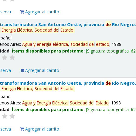
eserva
Agregar al carrito
 transformadora San Antonio Oeste, provincia
de
Río Negro
y
Energía
Eléctrica,
Sociedad
de
l
Estado
.
spañol
enos Aires:
Agua
y
energía
eléctrica,
sociedad
de
l
estado
, 1988
lidad:
Ítems disponibles para préstamo:
Signatura topográfica:
62
eserva
Agregar al carrito
 transformadora San Antonio Oeste, provincia
de
Río Negro
y
Energía
Eléctrica,
Sociedad
de
l
Estado
.
spañol
enos Aires:
Agua
y
Energía
Eléctrica,
Sociedad
de
l
Estado
, 1998
lidad:
Ítems disponibles para préstamo:
Signatura topográfica:
62
eserva
Agregar al carrito