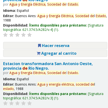
por
Agua
y
Energía
Eléctrica,
Sociedad
de
l
Estado
.
Idioma:
Español
Editor:
Buenos Aires:
Agua
y
Energía
Eléctrica,
Sociedad
de
l
Estado
,
1988
Disponibilidad:
Ítems disponibles para préstamo:
Signatura
topográfica:
621.374.5/A282/v.4
(1).
Hacer reserva
Agregar al carrito
Estacion transformadora San Antonio Oeste,
provincia
de
Río Negro.
por
Agua
y
Energía
Eléctrica,
Sociedad
de
l
Estado
.
Idioma:
Español
Editor:
Buenos Aires:
Agua
y
energía
eléctrica,
sociedad
de
l
estado
, 1988
Disponibilidad:
Ítems disponibles para préstamo:
Signatura
topográfica:
621.374.5/A282/v.3
(1).