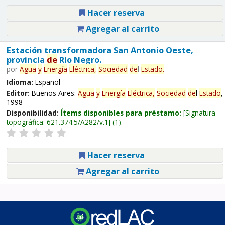
Hacer reserva
Agregar al carrito
Estación transformadora San Antonio Oeste,
provincia
de
Río Negro.
por
Agua
y
Energía
Eléctrica,
Sociedad
de
l
Estado
.
Idioma:
Español
Editor:
Buenos Aires:
Agua
y
Energía
Eléctrica,
Sociedad
de
l
Estado
,
1998
Disponibilidad:
Ítems disponibles para préstamo:
Signatura
topográfica:
621.374.5/A282/v.1
(1).
Hacer reserva
Agregar al carrito