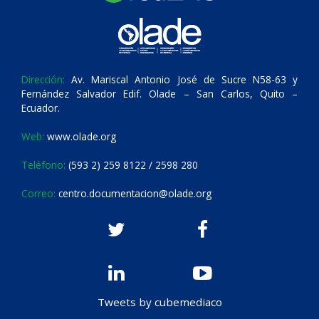
Dirección:
Av. Mariscal Antonio José de Sucre N58-63 y
Fernández Salvador Edif. Olade – San Carlos, Quito –
Ecuador.
Web:
www.olade.org
Teléfono:
(593 2) 259 8122 / 2598 280
Correo:
centro.documentacion@olade.org
Tweets by cubemediaco