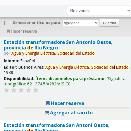
|
|
Seleccionar títulos para:
Hacer reserva
Estación transformadora San Antonio Oeste,
provincia
de
Río Negro
por
Agua
y
Energía
Eléctrica,
Sociedad
de
l
Estado
.
Idioma:
Español
Editor:
Buenos Aires:
Agua
y
Energía
Eléctrica,
Sociedad
de
l
Estado
,
1988
Disponibilidad:
Ítems disponibles para préstamo:
Signatura
topográfica:
621.374.5/A282/v.2
(3).
Hacer reserva
Agregar al carrito
Estación transformadora San Antoni Oeste,
provincia
de
Río Negro