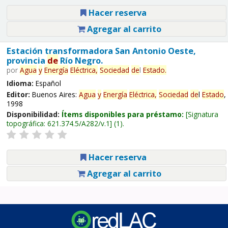
Hacer reserva
Agregar al carrito
Estación transformadora San Antonio Oeste,
provincia
de
Río Negro.
por
Agua
y
Energía
Eléctrica,
Sociedad
de
l
Estado
.
Idioma:
Español
Editor:
Buenos Aires:
Agua
y
Energía
Eléctrica,
Sociedad
de
l
Estado
,
1998
Disponibilidad:
Ítems disponibles para préstamo:
Signatura
topográfica:
621.374.5/A282/v.1
(1).
Hacer reserva
Agregar al carrito