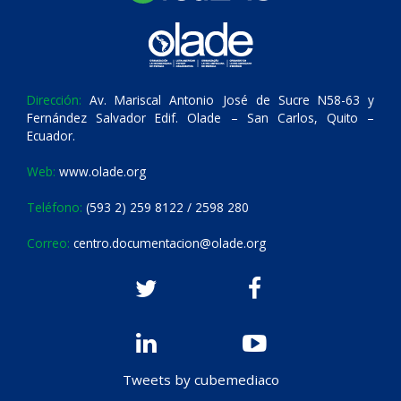
Dirección:
Av. Mariscal Antonio José de Sucre N58-63 y
Fernández Salvador Edif. Olade – San Carlos, Quito –
Ecuador.
Web:
www.olade.org
Teléfono:
(593 2) 259 8122 / 2598 280
Correo:
centro.documentacion@olade.org
Tweets by cubemediaco