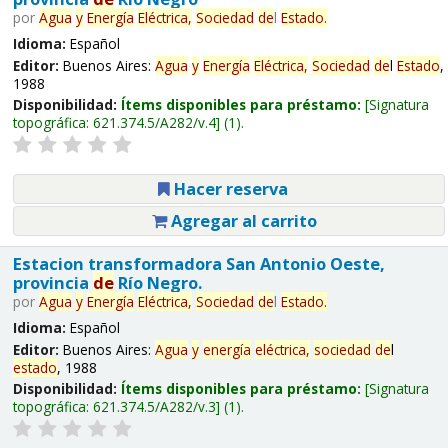
por
Agua
y
Energía
Eléctrica,
Sociedad
de
l
Estado
.
Idioma:
Español
Editor:
Buenos Aires:
Agua
y
Energía
Eléctrica,
Sociedad
de
l
Estado
,
1988
Disponibilidad:
Ítems disponibles para préstamo:
Signatura
topográfica:
621.374.5/A282/v.4
(1).
Hacer reserva
Agregar al carrito
Estacion transformadora San Antonio Oeste,
provincia
de
Río Negro.
por
Agua
y
Energía
Eléctrica,
Sociedad
de
l
Estado
.
Idioma:
Español
Editor:
Buenos Aires:
Agua
y
energía
eléctrica,
sociedad
de
l
estado
, 1988
Disponibilidad:
Ítems disponibles para préstamo:
Signatura
topográfica:
621.374.5/A282/v.3
(1).