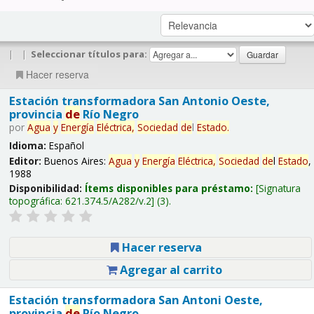
|
|
Seleccionar títulos para:
Hacer reserva
Estación transformadora San Antonio Oeste,
provincia
de
Río Negro
por
Agua
y
Energía
Eléctrica,
Sociedad
de
l
Estado
.
Idioma:
Español
Editor:
Buenos Aires:
Agua
y
Energía
Eléctrica,
Sociedad
de
l
Estado
,
1988
Disponibilidad:
Ítems disponibles para préstamo:
Signatura
topográfica:
621.374.5/A282/v.2
(3).
Hacer reserva
Agregar al carrito
Estación transformadora San Antoni Oeste,
provincia
de
Río Negro