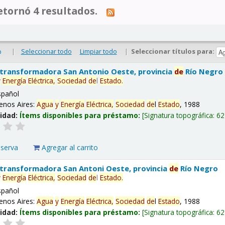
tornó 4 resultados.
|
Seleccionar todo
Limpiar todo
|
Seleccionar títulos para:
o
 transformadora San Antonio Oeste, provincia
de
Río Negro
y
Energía
Eléctrica,
Sociedad
de
l
Estado
.
spañol
enos Aires:
Agua
y
Energía
Eléctrica,
Sociedad
de
l
Estado
, 1988
lidad:
Ítems disponibles para préstamo:
Signatura topográfica:
62
eserva
Agregar al carrito
 transformadora San Antoni Oeste, provincia
de
Río Negro
y
Energía
Eléctrica,
Sociedad
de
l
Estado
.
spañol
enos Aires:
Agua
y
Energía
Eléctrica,
Sociedad
de
l
Estado
, 1988
lidad:
Ítems disponibles para préstamo:
Signatura topográfica:
62