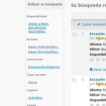
Refinar su búsqueda
Su búsqueda re
Disponibilidad
Limitar a ítems
Quitar resaltad
actualmente
disponibles.
1.
Estación
por
Agua
Autores
Idioma:
E
Agua y Energía Eléct...
Editor:
Bu
Agua y Energía Eléct...
Disponibi
Colecciones
Documentos Externos
Hacer r
Tipos de ítem
2.
Estación
Libros
por
Agua
Idioma:
E
Lugares
Editor:
Bu
Argentina
Disponibi
Temas