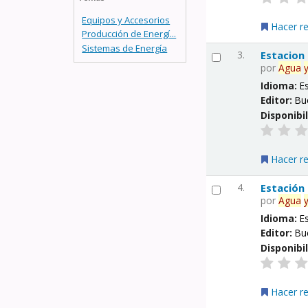
Equipos y Accesorios
Hacer r
Producción de Energí...
Sistemas de Energía
3.
Estacion
por
Agua
Idioma:
E
Editor:
Bu
Disponibi
Hacer r
4.
Estación
por
Agua
Idioma:
E
Editor:
Bu
Disponibi
Hacer r