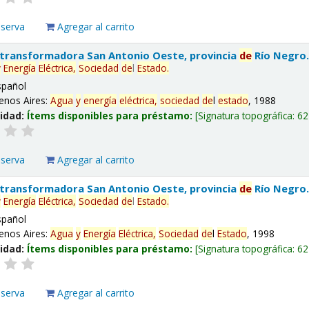
eserva
Agregar al carrito
 transformadora San Antonio Oeste, provincia
de
Río Negro
y
Energía
Eléctrica,
Sociedad
de
l
Estado
.
spañol
enos Aires:
Agua
y
energía
eléctrica,
sociedad
de
l
estado
, 1988
lidad:
Ítems disponibles para préstamo:
Signatura topográfica:
62
eserva
Agregar al carrito
 transformadora San Antonio Oeste, provincia
de
Río Negro
y
Energía
Eléctrica,
Sociedad
de
l
Estado
.
spañol
enos Aires:
Agua
y
Energía
Eléctrica,
Sociedad
de
l
Estado
, 1998
lidad:
Ítems disponibles para préstamo:
Signatura topográfica:
62
eserva
Agregar al carrito