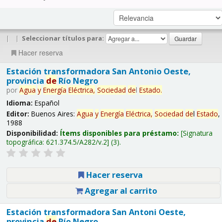
|
|
Seleccionar títulos para:
Hacer reserva
Estación transformadora San Antonio Oeste,
provincia
de
Río Negro
por
Agua
y
Energía
Eléctrica,
Sociedad
de
l
Estado
.
Idioma:
Español
Editor:
Buenos Aires:
Agua
y
Energía
Eléctrica,
Sociedad
de
l
Estado
,
1988
Disponibilidad:
Ítems disponibles para préstamo:
Signatura
topográfica:
621.374.5/A282/v.2
(3).
Hacer reserva
Agregar al carrito
Estación transformadora San Antoni Oeste,
provincia
de
Río Negro