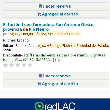
Hacer reserva
Agregar al carrito
Estación transformadora San Antonio Oeste,
provincia
de
Río Negro.
por
Agua
y
Energía
Eléctrica,
Sociedad
de
l
Estado
.
Idioma:
Español
Editor:
Buenos Aires:
Agua
y
Energía
Eléctrica,
Sociedad
de
l
Estado
,
1998
Disponibilidad:
Ítems disponibles para préstamo:
Signatura
topográfica:
621.374.5/A282/v.1
(1).
Hacer reserva
Agregar al carrito