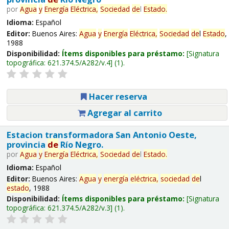
por
Agua
y
Energía
Eléctrica,
Sociedad
de
l
Estado
.
Idioma:
Español
Editor:
Buenos Aires:
Agua
y
Energía
Eléctrica,
Sociedad
de
l
Estado
,
1988
Disponibilidad:
Ítems disponibles para préstamo:
Signatura
topográfica:
621.374.5/A282/v.4
(1).
Hacer reserva
Agregar al carrito
Estacion transformadora San Antonio Oeste,
provincia
de
Río Negro.
por
Agua
y
Energía
Eléctrica,
Sociedad
de
l
Estado
.
Idioma:
Español
Editor:
Buenos Aires:
Agua
y
energía
eléctrica,
sociedad
de
l
estado
, 1988
Disponibilidad:
Ítems disponibles para préstamo:
Signatura
topográfica:
621.374.5/A282/v.3
(1).