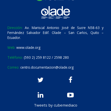
Dirección:
Av. Mariscal Antonio José de Sucre N58-63 y
Fernández Salvador Edif. Olade – San Carlos, Quito –
Ecuador.
Web:
www.olade.org
Teléfono:
(593 2) 259 8122 / 2598 280
Correo:
centro.documentacion@olade.org
Tweets by cubemediaco