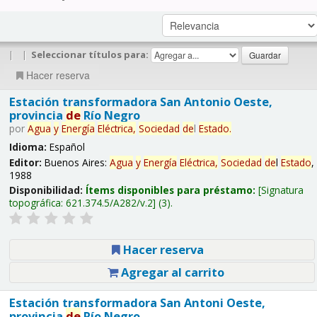
|
|
Seleccionar títulos para:
Hacer reserva
Estación transformadora San Antonio Oeste,
provincia
de
Río Negro
por
Agua
y
Energía
Eléctrica,
Sociedad
de
l
Estado
.
Idioma:
Español
Editor:
Buenos Aires:
Agua
y
Energía
Eléctrica,
Sociedad
de
l
Estado
,
1988
Disponibilidad:
Ítems disponibles para préstamo:
Signatura
topográfica:
621.374.5/A282/v.2
(3).
Hacer reserva
Agregar al carrito
Estación transformadora San Antoni Oeste,
provincia
de
Río Negro