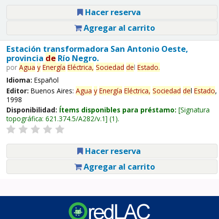
Hacer reserva
Agregar al carrito
Estación transformadora San Antonio Oeste,
provincia
de
Río Negro.
por
Agua
y
Energía
Eléctrica,
Sociedad
de
l
Estado
.
Idioma:
Español
Editor:
Buenos Aires:
Agua
y
Energía
Eléctrica,
Sociedad
de
l
Estado
,
1998
Disponibilidad:
Ítems disponibles para préstamo:
Signatura
topográfica:
621.374.5/A282/v.1
(1).
Hacer reserva
Agregar al carrito