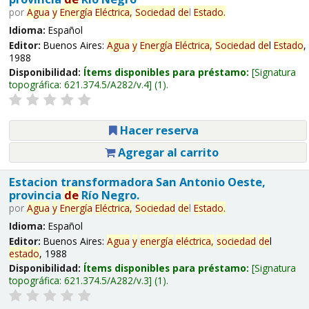
por
Agua
y
Energía
Eléctrica,
Sociedad
de
l
Estado
.
Idioma:
Español
Editor:
Buenos Aires:
Agua
y
Energía
Eléctrica,
Sociedad
de
l
Estado
,
1988
Disponibilidad:
Ítems disponibles para préstamo:
Signatura
topográfica:
621.374.5/A282/v.4
(1).
Hacer reserva
Agregar al carrito
Estacion transformadora San Antonio Oeste,
provincia
de
Río Negro.
por
Agua
y
Energía
Eléctrica,
Sociedad
de
l
Estado
.
Idioma:
Español
Editor:
Buenos Aires:
Agua
y
energía
eléctrica,
sociedad
de
l
estado
, 1988
Disponibilidad:
Ítems disponibles para préstamo:
Signatura
topográfica:
621.374.5/A282/v.3
(1).