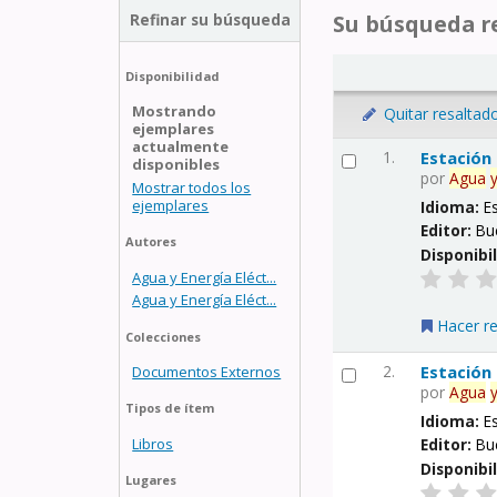
Refinar su búsqueda
Su búsqueda re
Disponibilidad
Mostrando
Quitar resaltad
ejemplares
actualmente
1.
Estación
disponibles
por
Agua
Mostrar todos los
ejemplares
Idioma:
E
Editor:
Bu
Autores
Disponibi
Agua y Energía Eléct...
Agua y Energía Eléct...
Hacer r
Colecciones
2.
Estación
Documentos Externos
por
Agua
Tipos de ítem
Idioma:
E
Libros
Editor:
Bu
Disponibi
Lugares