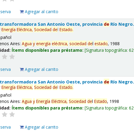
eserva
Agregar al carrito
 transformadora San Antonio Oeste, provincia
de
Río Negro
y
Energía
Eléctrica,
Sociedad
de
l
Estado
.
spañol
enos Aires:
Agua
y
energía
eléctrica,
sociedad
de
l
estado
, 1988
lidad:
Ítems disponibles para préstamo:
Signatura topográfica:
62
eserva
Agregar al carrito
 transformadora San Antonio Oeste, provincia
de
Río Negro
y
Energía
Eléctrica,
Sociedad
de
l
Estado
.
spañol
enos Aires:
Agua
y
Energía
Eléctrica,
Sociedad
de
l
Estado
, 1998
lidad:
Ítems disponibles para préstamo:
Signatura topográfica:
62
eserva
Agregar al carrito