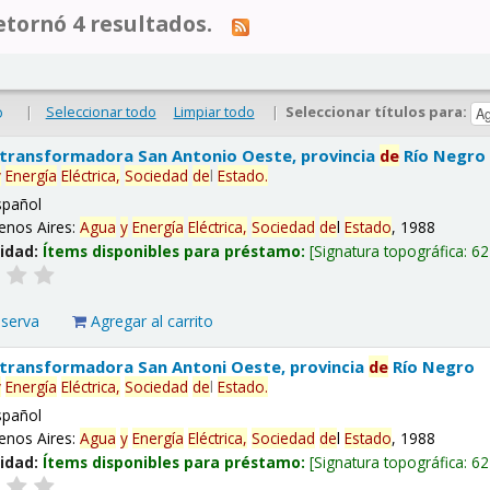
tornó 4 resultados.
|
Seleccionar todo
Limpiar todo
|
Seleccionar títulos para:
o
 transformadora San Antonio Oeste, provincia
de
Río Negro
y
Energía
Eléctrica,
Sociedad
de
l
Estado
.
spañol
enos Aires:
Agua
y
Energía
Eléctrica,
Sociedad
de
l
Estado
, 1988
lidad:
Ítems disponibles para préstamo:
Signatura topográfica:
62
eserva
Agregar al carrito
 transformadora San Antoni Oeste, provincia
de
Río Negro
y
Energía
Eléctrica,
Sociedad
de
l
Estado
.
spañol
enos Aires:
Agua
y
Energía
Eléctrica,
Sociedad
de
l
Estado
, 1988
lidad:
Ítems disponibles para préstamo:
Signatura topográfica:
62