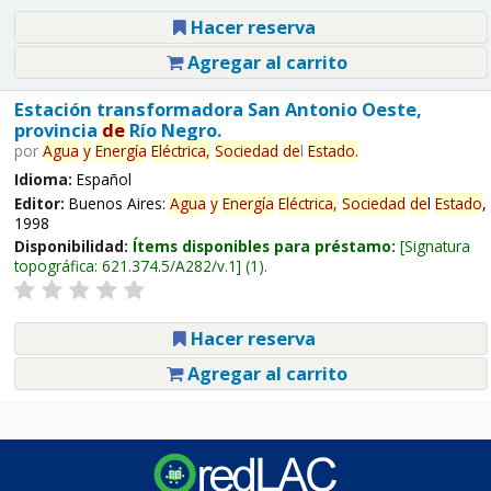
Hacer reserva
Agregar al carrito
Estación transformadora San Antonio Oeste,
provincia
de
Río Negro.
por
Agua
y
Energía
Eléctrica,
Sociedad
de
l
Estado
.
Idioma:
Español
Editor:
Buenos Aires:
Agua
y
Energía
Eléctrica,
Sociedad
de
l
Estado
,
1998
Disponibilidad:
Ítems disponibles para préstamo:
Signatura
topográfica:
621.374.5/A282/v.1
(1).
Hacer reserva
Agregar al carrito