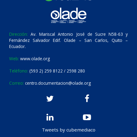
Dirección:
Av. Mariscal Antonio José de Sucre N58-63 y
Fernández Salvador Edif. Olade – San Carlos, Quito –
Ecuador.
Web:
www.olade.org
Teléfono:
(593 2) 259 8122 / 2598 280
Correo:
centro.documentacion@olade.org
Tweets by cubemediaco