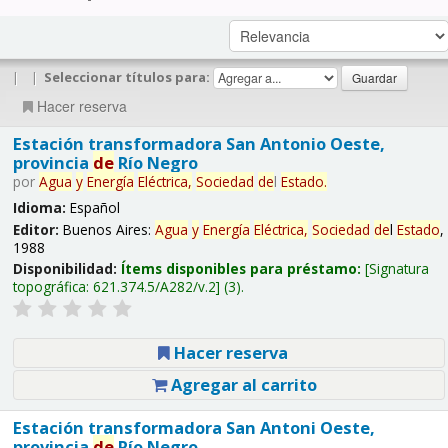
|
|
Seleccionar títulos para:
Hacer reserva
Estación transformadora San Antonio Oeste,
provincia
de
Río Negro
por
Agua
y
Energía
Eléctrica,
Sociedad
de
l
Estado
.
Idioma:
Español
Editor:
Buenos Aires:
Agua
y
Energía
Eléctrica,
Sociedad
de
l
Estado
,
1988
Disponibilidad:
Ítems disponibles para préstamo:
Signatura
topográfica:
621.374.5/A282/v.2
(3).
Hacer reserva
Agregar al carrito
Estación transformadora San Antoni Oeste,
provincia
de
Río Negro