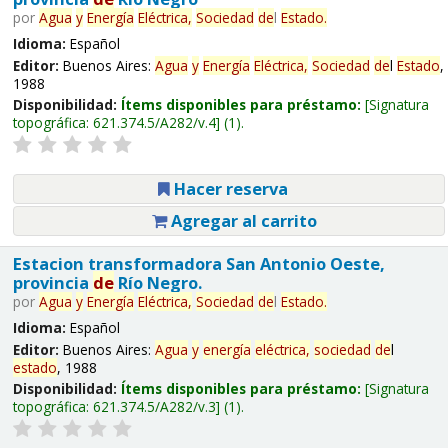
por
Agua
y
Energía
Eléctrica,
Sociedad
de
l
Estado
.
Idioma:
Español
Editor:
Buenos Aires:
Agua
y
Energía
Eléctrica,
Sociedad
de
l
Estado
,
1988
Disponibilidad:
Ítems disponibles para préstamo:
Signatura
topográfica:
621.374.5/A282/v.4
(1).
Hacer reserva
Agregar al carrito
Estacion transformadora San Antonio Oeste,
provincia
de
Río Negro.
por
Agua
y
Energía
Eléctrica,
Sociedad
de
l
Estado
.
Idioma:
Español
Editor:
Buenos Aires:
Agua
y
energía
eléctrica,
sociedad
de
l
estado
, 1988
Disponibilidad:
Ítems disponibles para préstamo:
Signatura
topográfica:
621.374.5/A282/v.3
(1).