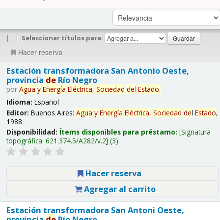
|
|
Seleccionar títulos para:
Hacer reserva
Estación transformadora San Antonio Oeste,
provincia
de
Río Negro
por
Agua
y
Energía
Eléctrica,
Sociedad
de
l
Estado
.
Idioma:
Español
Editor:
Buenos Aires:
Agua
y
Energía
Eléctrica,
Sociedad
de
l
Estado
,
1988
Disponibilidad:
Ítems disponibles para préstamo:
Signatura
topográfica:
621.374.5/A282/v.2
(3).
Hacer reserva
Agregar al carrito
Estación transformadora San Antoni Oeste,
provincia
de
Río Negro