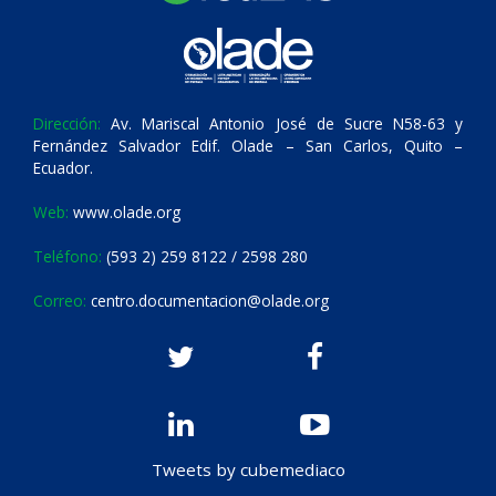
Dirección:
Av. Mariscal Antonio José de Sucre N58-63 y
Fernández Salvador Edif. Olade – San Carlos, Quito –
Ecuador.
Web:
www.olade.org
Teléfono:
(593 2) 259 8122 / 2598 280
Correo:
centro.documentacion@olade.org
Tweets by cubemediaco