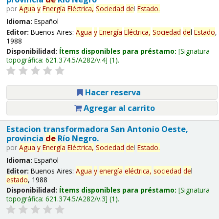
por
Agua
y
Energía
Eléctrica,
Sociedad
de
l
Estado
.
Idioma:
Español
Editor:
Buenos Aires:
Agua
y
Energía
Eléctrica,
Sociedad
de
l
Estado
,
1988
Disponibilidad:
Ítems disponibles para préstamo:
Signatura
topográfica:
621.374.5/A282/v.4
(1).
Hacer reserva
Agregar al carrito
Estacion transformadora San Antonio Oeste,
provincia
de
Río Negro.
por
Agua
y
Energía
Eléctrica,
Sociedad
de
l
Estado
.
Idioma:
Español
Editor:
Buenos Aires:
Agua
y
energía
eléctrica,
sociedad
de
l
estado
, 1988
Disponibilidad:
Ítems disponibles para préstamo:
Signatura
topográfica:
621.374.5/A282/v.3
(1).