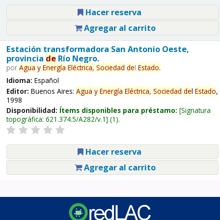
Hacer reserva
Agregar al carrito
Estación transformadora San Antonio Oeste,
provincia
de
Río Negro.
por
Agua
y
Energía
Eléctrica,
Sociedad
de
l
Estado
.
Idioma:
Español
Editor:
Buenos Aires:
Agua
y
Energía
Eléctrica,
Sociedad
de
l
Estado
,
1998
Disponibilidad:
Ítems disponibles para préstamo:
Signatura
topográfica:
621.374.5/A282/v.1
(1).
Hacer reserva
Agregar al carrito